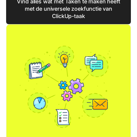
Vind alles wat met Taken te maken heeft
met de universele zoekfunctie van
ClickUp-taak