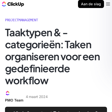
ClickUp Blog
Aan de slag
Ope
PROJECTMANAGEMENT
Taaktypen & -
categorieën: Taken
organiseren voor een
gedefinieerde
workflow
4 maart 2024
PMO Team