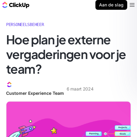
ClickUp Blog
Aan de slag
Ope
PERSONEELSBEHEER
Hoe plan je externe
vergaderingen voor je
team?
6 maart 2024
Customer Experience Team