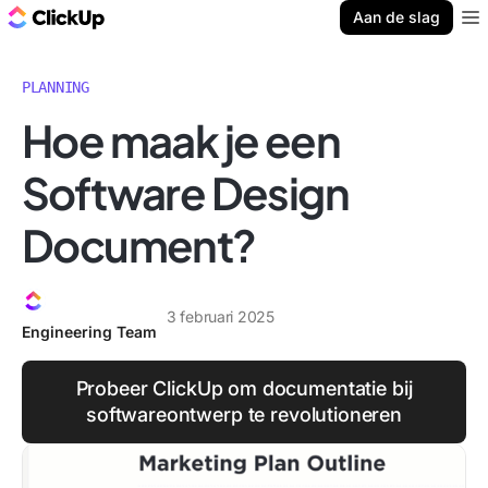
ClickUp Blog
Aan de slag
Ope
PLANNING
Hoe maak je een
Software Design
Document?
3 februari 2025
Engineering Team
Probeer ClickUp om documentatie bij
softwareontwerp te revolutioneren