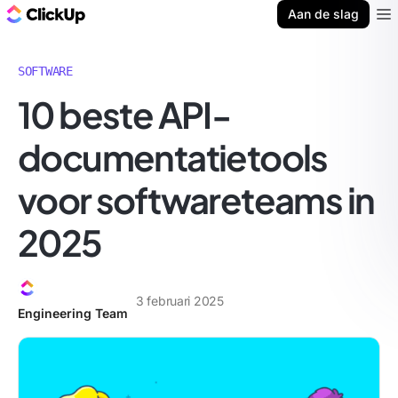
ClickUp Blog
Aan de slag
Ope
SOFTWARE
10 beste API-
documentatietools
voor softwareteams in
2025
3 februari 2025
Engineering Team