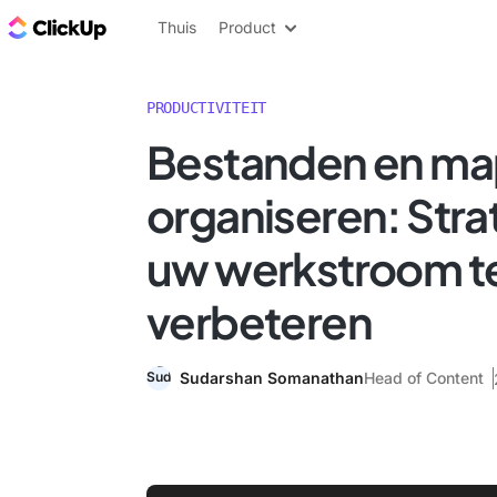
ClickUp Blog
Thuis
Product
PRODUCTIVITEIT
Bestanden en m
organiseren: Str
uw werkstroom t
verbeteren
Sudarshan Somanathan
Head of Content