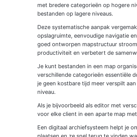
met bredere categorieën op hogere ni
bestanden op lagere niveaus.
Deze systematische aanpak vergemakk
opslagruimte, eenvoudige navigatie en 
goed ontworpen mapstructuur stroomli
productiviteit en verbetert de samen
Je kunt bestanden in een map organi
verschillende categorieën essentiële
je geen kostbare tijd meer verspilt a
niveau.
Als je bijvoorbeeld als editor met vers
voor elke client in een aparte map me
Een digitaal archiefsysteem helpt je o
plaatsen en ze snel terug te vinden wa