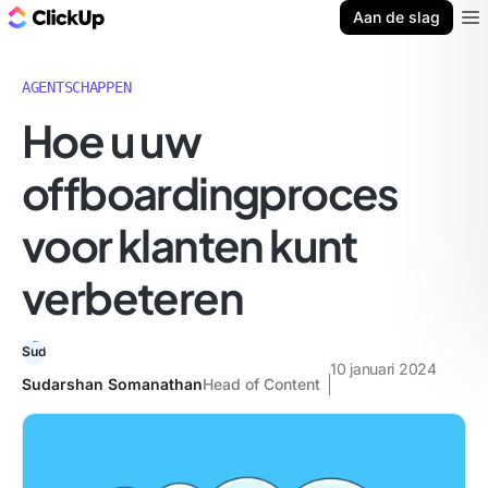
ClickUp Blog
Aan de slag
Ope
AGENTSCHAPPEN
Hoe u uw
offboardingproces
voor klanten kunt
verbeteren
10 januari 2024
Sudarshan Somanathan
Head of Content