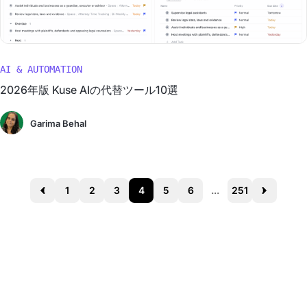
AI & AUTOMATION
2026年版 Kuse AIの代替ツール10選
Garima Behal
1
2
3
4
5
6
...
251
Prev
Next