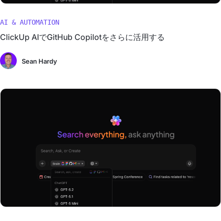
AI & AUTOMATION
ClickUp AIでGitHub Copilotをさらに活用する
Sean Hardy