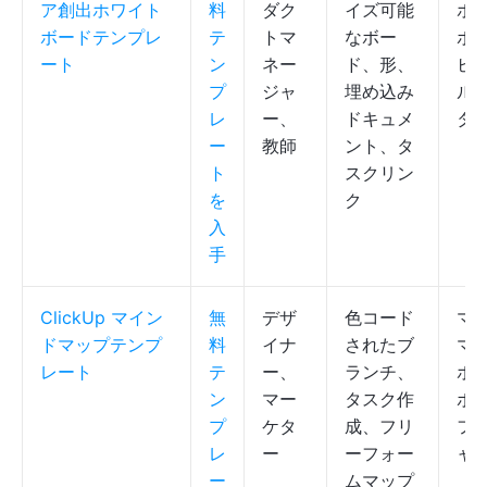
ア創出ホワイト
料
ダク
イズ可能
ホ
ボードテンプレ
テ
トマ
なボー
ボ
ート
ン
ネー
ド、形、
ビ
プ
ジャ
埋め込み
ル
レ
ー、
ドキュメ
タ
ー
教師
ント、タ
ト
スクリン
を
ク
入
手
ClickUp マイン
無
デザ
色コード
マ
ドマップテンプ
料
イナ
されたブ
マ
レート
テ
ー、
ランチ、
ホ
ン
マー
タスク作
ボ
プ
ケタ
成、フリ
フ
レ
ー
ーフォー
ャ
ー
ムマップ