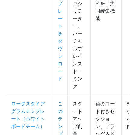
プ
ァシ
PDF、共
レ
リテ
同編集機
ー
ータ
能
ト
ー、
を
バー
ダ
チャ
ウ
ルブ
ン
レイ
ロ
ンス
ー
トー
ド
ミン
グ
ロータスダイア
こ
スタ
色のコー
デ
グラムテンプレ
の
ート
ド付きセ
ホ
ート（ホワイト
テ
アッ
クショ
ボ
ボードチーム）
ン
プ創
ン、ドラ
付
プ
業
ッグ＆ド