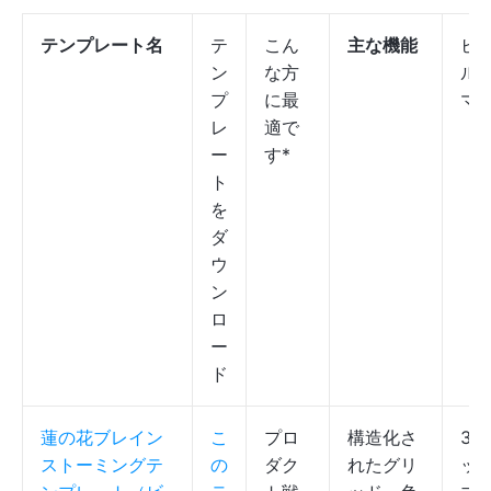
テンプレート名
テ
こん
主な機能
ビ
ン
な方
ル
プ
に最
マッ
レ
適で
ー
す*
ト
を
ダ
ウ
ン
ロ
ー
ド
蓮の花ブレイン
こ
プロ
構造化さ
3×
ストーミングテ
の
ダク
れたグリ
ッ