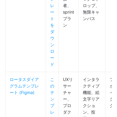
レ
者、
ロップ、
ー
sprint
無限キャ
ト
プラ
ンバス
を
ン
ダ
ウ
ン
ロ
ー
ド
ロータスダイア
こ
UXリ
インタラ
フ
グラムテンプレ
の
サー
クティブ
ボ
ート (Figma)
テ
チャ
機能、絵
イ
ン
ー、
文字リア
ク
プ
プロ
クショ
グ
レ
ダク
ン、投