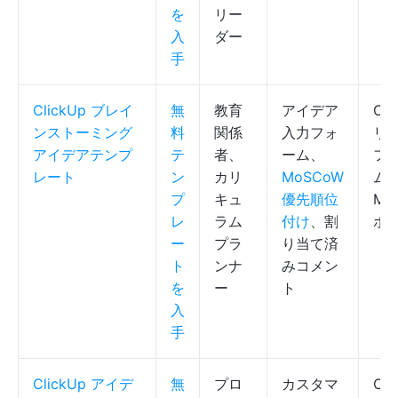
を
リー
入
ダー
手
ClickUp ブレイ
無
教育
アイデア
Cli
ンストーミング
料
関係
入力フォ
リ
アイデアテンプ
テ
者、
ーム、
フ
レート
ン
カリ
MoSCoW
ム
プ
キュ
優先順位
Mo
レ
ラム
付け
、割
ボ
ー
プラ
り当て済
ト
ンナ
みコメン
を
ー
ト
入
手
ClickUp アイデ
無
プロ
カスタマ
Cli