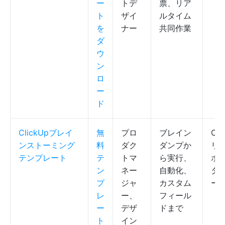
ー
トデ
票、リア
ト
ザイ
ルタイム
を
ナー
共同作業
ダ
ウ
ン
ロ
ー
ド
ClickUpブレイ
無
プロ
ブレイン
Cli
ンストーミング
料
ダク
ダンプか
リ
テンプレート
テ
トマ
ら実行、
ボ
ン
ネー
自動化、
タ
プ
ジャ
カスタム
ー
レ
ー、
フィール
ー
デザ
ドまで
ト
イン