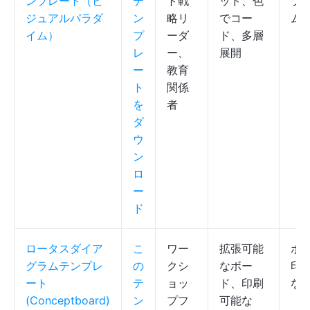
ンプレート（ビ
テ
ト戦
ッド、色
ブ
ジュアルパラダ
ン
略リ
でコー
ム
イム）
プ
ーダ
ド、多層
レ
ー、
展開
ー
教育
ト
関係
を
者
ダ
ウ
ン
ロ
ー
ド
ロータスダイア
こ
ワー
拡張可能
ボ
グラムテンプレ
の
クシ
なボー
印
ート
テ
ョッ
ド、印刷
なP
(Conceptboard)
ン
プフ
可能な