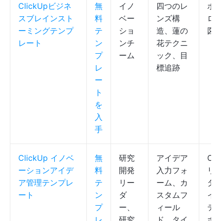
ClickUpビジネ
無
イノ
四つのレ
ボ
スブレインスト
料
ベー
ンズ構
ロ
ーミングテンプ
テ
ショ
造、蓮の
図
レート
ン
ンチ
花テクニ
プ
ーム
ック、目
レ
標追跡
ー
ト
を
入
手
ClickUp イノベ
無
研究
アイデア
Cli
ーションアイデ
料
開発
入力フォ
リ
ア管理テンプレ
テ
リー
ーム、カ
タ
ート
ン
ダ
スタムフ
イ
プ
ー、
ィール
テ
レ
研究
ド、タイ
ボ