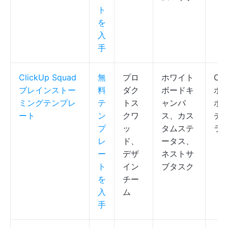
ト
を
入
手
ClickUp Squad
無
プロ
ホワイト
Cli
ブレインストー
料
ダク
ボードキ
ホ
ミングテンプレ
テ
トス
ャンバ
ボ
ート
ン
クワ
ス、カス
チ
プ
ッ
タムステ
ラ
レ
ド、
ータス、
ー
デザ
ネストサ
ト
イン
ブタスク
を
チー
入
ム
手