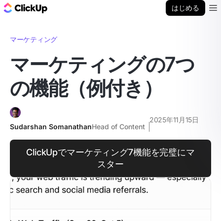
ClickUp ブログ
はじめる
Ope
マーケティング
マーケティングの7つ
の機能（例付き）
2025年11月15日
Sudarshan Somanathan
Head of Content
ClickUpでマーケティング7機能を完璧にマ
スター