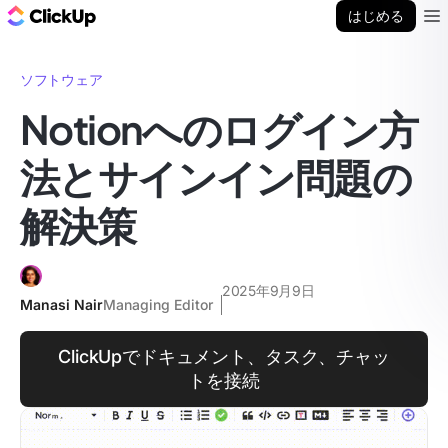
ClickUp ブログ
はじめる
Ope
ソフトウェア
Notionへのログイン方
法とサインイン問題の
解決策
2025年9月9日
Manasi Nair
Managing Editor
ClickUpでドキュメント、タスク、チャッ
トを接続