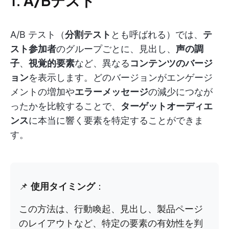
1.
A/Bテスト
A/B テスト（
分割テスト
とも呼ばれる）では、
テ
スト参加者
のグループごとに、見出し、
声の調
子
、
視覚的要素
など、異なる
コンテンツのバージ
ョン
を表示します。どのバージョンがエンゲージ
メントの増加や
エラーメッセージ
の減少につなが
ったかを比較することで、
ターゲットオーディエ
ンス
に本当に響く要素を特定することができま
す。
📌
使用タイミング
：
この方法は、行動喚起、見出し、製品ページ
のレイアウトなど、特定の要素の有効性を判