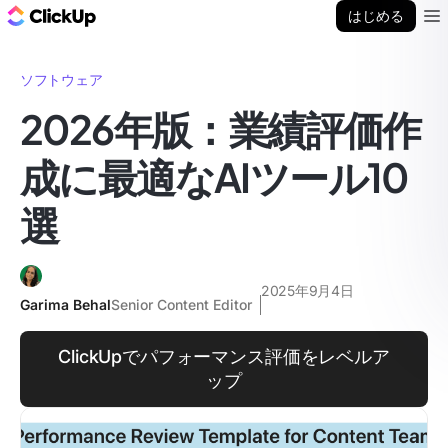
ClickUp ブログ
はじめる
Ope
ソフトウェア
2026年版：業績評価作
成に最適なAIツール10
選
2025年9月4日
Garima Behal
Senior Content Editor
ClickUpでパフォーマンス評価をレベルア
ップ