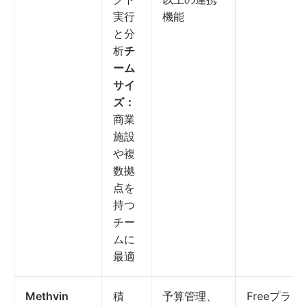
実行
機能
と分
析
チ
ーム
サイ
ズ：
商業
施設
や複
数拠
点を
持つ
チー
ムに
最適
Methvin
積
予算管理、
Freeプラ