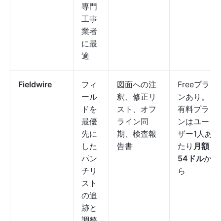
専門
工事
業者
に最
適
Fieldwire
フィ
図面への注
Freeプラ
ール
釈、修正リ
ンあり。
ドを
スト、オフ
有料プラ
最優
ライン同
ンはユー
先に
期、検査報
ザー1人あ
した
告書
たり
月額
パン
54ドル
か
チリ
ら
スト
の追
跡と
調整