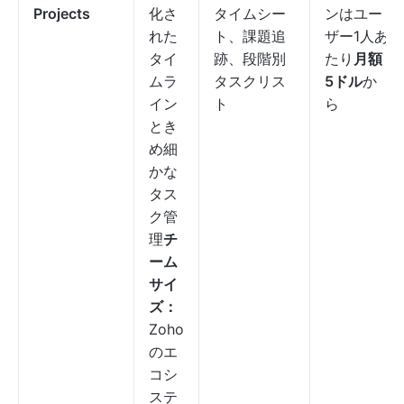
Projects
化さ
タイムシー
ンはユー
れた
ト、課題追
ザー1人あ
タイ
跡、段階別
たり
月額
ムラ
タスクリス
5ドル
か
イン
ト
ら
とき
め細
かな
タス
ク管
理
チ
ーム
サイ
ズ：
Zoho
のエ
コシ
ステ