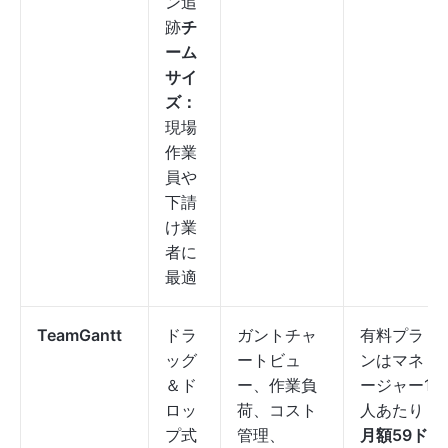
ン追
跡
チ
ーム
サイ
ズ：
現場
作業
員や
下請
け業
者に
最適
TeamGantt
ドラ
ガントチャ
有料プラ
ッグ
ートビュ
ンはマネ
＆ド
ー、作業負
ージャー1
ロッ
荷、コスト
人あたり
プ式
管理、
月額59ド