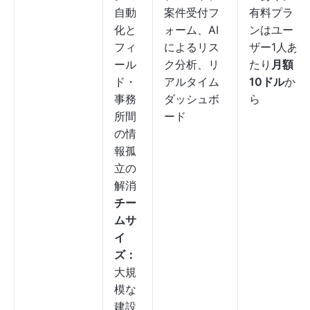
自動
案件受付フ
有料プラ
化と
ォーム、AI
ンはユー
フィ
によるリス
ザー1人あ
ール
ク分析、リ
たり
月額
ド・
アルタイム
10ドル
か
事務
ダッシュボ
ら
所間
ード
の情
報孤
立の
解消
チー
ムサ
イ
ズ：
大規
模な
建設