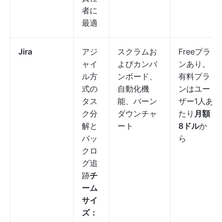
者に
最適
Jira
アジ
スクラムお
Freeプラ
ャイ
よびカンバ
ンあり。
ル方
ンボード、
有料プラ
式の
自動化機
ンはユー
タス
能、バーン
ザー1人あ
ク分
ダウンチャ
たり
月額
解と
ート
8ドル
か
バッ
ら
クロ
グ追
跡
チ
ーム
サイ
ズ：