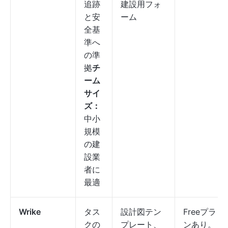
追跡
建設用フォ
と安
ーム
全基
準へ
の準
拠
チ
ーム
サイ
ズ：
中小
規模
の建
設業
者に
最適
Wrike
タス
設計図テン
Freeプラ
クの
プレート、
ンあり。