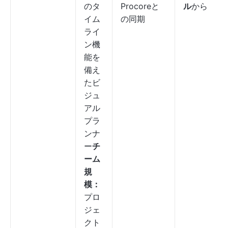
のタ
Procoreと
ル
から
イム
の同期
ライ
ン機
能を
備え
たビ
ジュ
アル
プラ
ンナ
ー
チ
ーム
規
模：
プロ
ジェ
クト