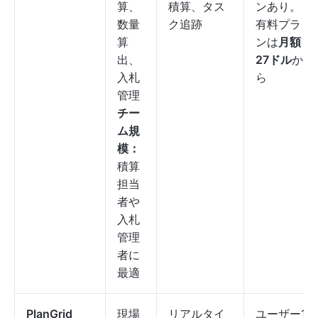
算、
積算、タス
ンあり。
数量
ク追跡
有料プラ
算
ンは
月額
出、
27ドル
か
入札
ら
管理
チー
ム規
模：
積算
担当
者や
入札
管理
者に
最適
PlanGrid
現場
リアルタイ
ユーザー1