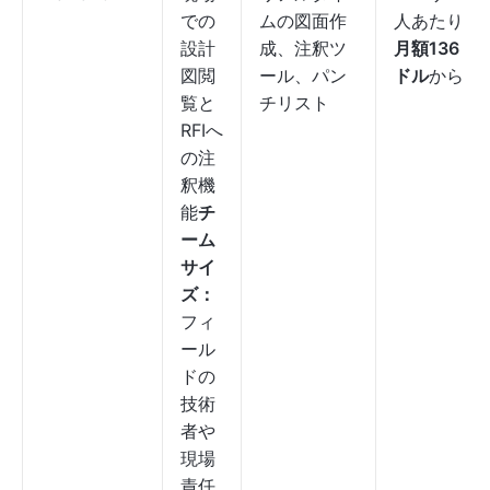
での
ムの図面作
人あたり
設計
成、注釈ツ
月額136
図閲
ール、パン
ドル
から
覧と
チリスト
RFIへ
の注
釈機
能
チ
ーム
サイ
ズ：
フィ
ール
ドの
技術
者や
現場
責任