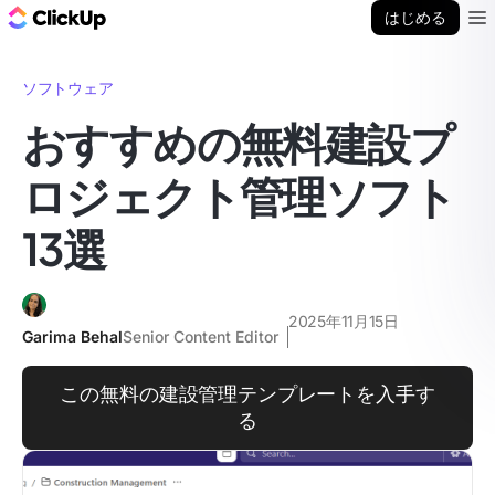
ClickUp ブログ
はじめる
Ope
ソフトウェア
おすすめの無料建設プ
ロジェクト管理ソフト
13選
2025年11月15日
Garima Behal
Senior Content Editor
この無料の建設管理テンプレートを入手す
る