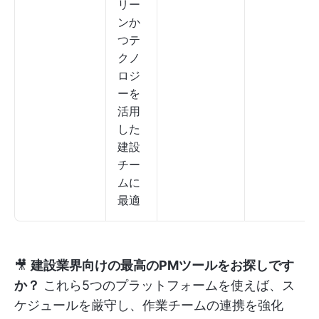
リー
ンか
つテ
クノ
ロジ
ーを
活用
した
建設
チー
ムに
最適
🎥
建設業界向けの最高のPMツールをお探しです
か？
これら5つのプラットフォームを使えば、ス
ケジュールを厳守し、作業チームの連携を強化