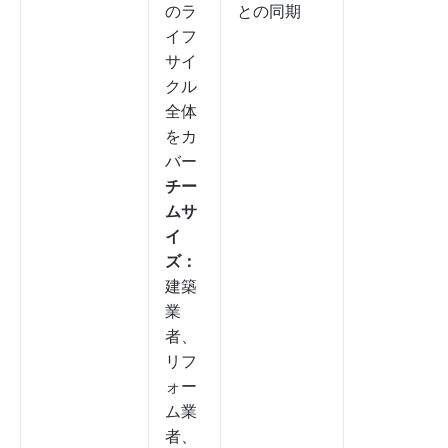
のラ
との同期
イフ
サイ
クル
全体
をカ
バー
チー
ムサ
イ
ズ：
建築
業
者、
リフ
ォー
ム業
者、