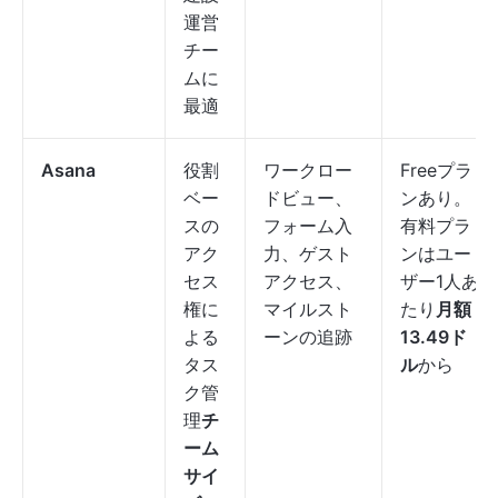
運営
チー
ムに
最適
Asana
役割
ワークロー
Freeプラ
ベー
ドビュー、
ンあり。
スの
フォーム入
有料プラ
アク
力、ゲスト
ンはユー
セス
アクセス、
ザー1人あ
権に
マイルスト
たり
月額
よる
ーンの追跡
13.49ド
タス
ル
から
ク管
理
チ
ーム
サイ