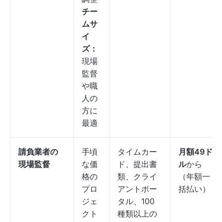
チー
ムサ
イ
ズ：
現場
監督
や職
人の
方に
最適
請負業者の
手頃
タイムカー
月額49ド
現場監督
な価
ド、提出書
ル
から
格の
類、クライ
（年額一
プロ
アントポー
括払い）
ジェ
タル、100
クト
種類以上の