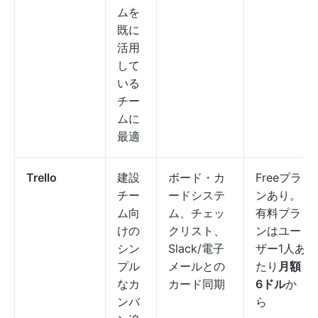
ムを
既に
活用
して
いる
チー
ムに
最適
Trello
建設
ボード・カ
Freeプラ
チー
ードシステ
ンあり。
ム向
ム、チェッ
有料プラ
けの
クリスト、
ンはユー
シン
Slack/電子
ザー1人あ
プル
メールとの
たり
月額
なカ
カード同期
6ドル
か
ンバ
ら