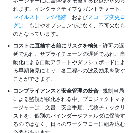
ネージャーには全体像を把握する視点が求めら
れます。インタラクティブなガントチャート、
マイルストーンの追跡
、および
スコープ変更ロ
グは
、もはやオプションではなく、不可欠なも
のとなっています。
コストに直結する前にリスクを検知
– 許可の遅
延であれ、サプライチェーンの遅延であれ、自
動化による自動アラートやダッシュボードによ
る早期発見により、各工程への波及効果を防ぐ
ことができます。
コンプライアンスと安全管理の統合
– 規制当局
による監視が強化される中、プロジェクトマネ
ージャーは、文書、安全手順、点検チェックリ
ストを、個別のバインダーやフォルダに保管す
るのではなく、日々のワークフローに組み込む
必要があります。