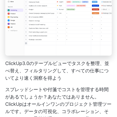
ClickUp3.0のテーブルビューでタスクを整理、並
べ替え、フィルタリングして、すべての仕事につ
いてより速く洞察を得よう
スプレッドシートや付箋でコストを管理する時間
があるでしょうか？あなたではありません。
ClickUpはオールインワンのプロジェクト管理ツー
ルです。データの可視化、コラボレーション、そ