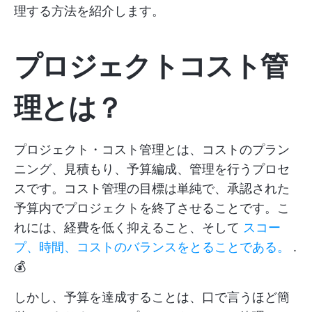
理する方法を紹介します。
プロジェクトコスト管
理とは？
プロジェクト・コスト管理とは、コストのプラン
ニング、見積もり、予算編成、管理を行うプロセ
スです。コスト管理の目標は単純で、承認された
予算内でプロジェクトを終了させることです。こ
れには、経費を低く抑えること、そして
スコー
プ、時間、コストのバランスをとることである。
.
💰
しかし、予算を達成することは、口で言うほど簡