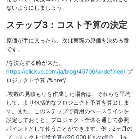
ないようにしましょう。
ステップ3：コスト予算の決定
原価が手に入ったら、次は実際の原価を決める番
です。
/を決定する時が来た。
https://clickup.com/ja/blog/45706/undefined/
プ
ロジェクト予算 /%href/
.複数の見積もりを作成した場合は、それらを平均
して、より包括的なプロジェクト予算を算出しま
す。また、このステップで費用のベースラインを
設定しておくと、プロジェクト全体を通して参照
ポイントとして使うことができます。例：2ヶ月の
プロジェクトで総予算が20,000ドルの場合、1ヶ