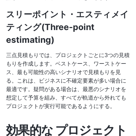
スリーポイント・エスティメイ
ティング(Three-point
estimating)
三点見積もりでは、プロジェクトごとに3つの見積
もりを作成します。ベストケース、ワーストケー
ス、最も可能性の高いシナリオで見積もりを見
る。これは、ビジネスに不確定要素が多い場合に
最適です。疑問がある場合は、最悪のシナリオを
想定して予算を組み、すべてが軌道から外れても
プロジェクトが実行可能であるようにする。
効果的な
プロジェクト