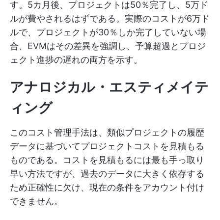
す。5カ月後、プロジェクトは50％完了し、5万ド
ルが費やされるはずである。実際のコストが6万ド
ルで、プロジェクトが30％しか完了していない場
合、EVMはその差異を強調し、予算超過とプロジ
ェクト進捗の遅れの両方を示す。
アナロジカル・エスティメイテ
ィング
このコスト管理手法は、類似プロジェクトの履歴
データに基づいてプロジェクトコストを見積もる
ものである。コストを見積もるには最も手っ取り
早い方法ですが、過去のデータに大きく依存する
ため正確性に欠け、現在の条件をアカウント付け
できません。