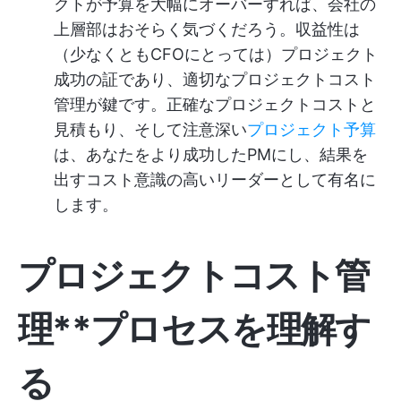
クトが予算を大幅にオーバーすれば、会社の
上層部はおそらく気づくだろう。収益性は
（少なくともCFOにとっては）プロジェクト
成功の証であり、適切なプロジェクトコスト
管理が鍵です。正確なプロジェクトコストと
見積もり、そして注意深い
プロジェクト予算
は、あなたをより成功したPMにし、結果を
出すコスト意識の高いリーダーとして有名に
します。
プロジェクトコスト管
理**プロセスを理解す
る