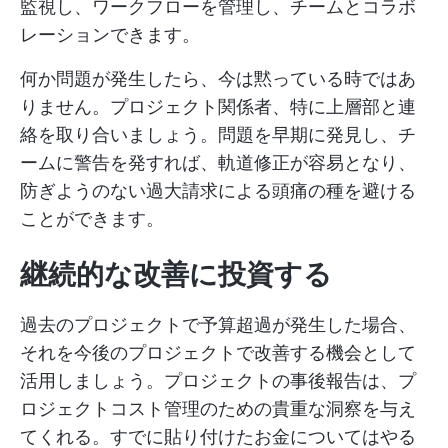
監視し、ワークフローを管理し、チームとコラボ
レーションできます。
何か問題が発生したら、今は黙っている時ではあ
りません。プロジェクト関係者、特に上層部と連
絡を取り合いましょう。問題を早期に発見し、チ
ームに警告を発すれば、軌道修正が容易となり、
防ぎようのない過大請求による頭痛の種を避ける
ことができます。
継続的な改善に投資する
過去のプロジェクトで予算超過が発生した場合、
それを今後のプロジェクトで改善する機会として
活用しましょう。プロジェクトの事後報告は、プ
ロジェクトコスト管理のための貴重な洞察を与え
てくれる。すでに貼り付けたお金についてはやる