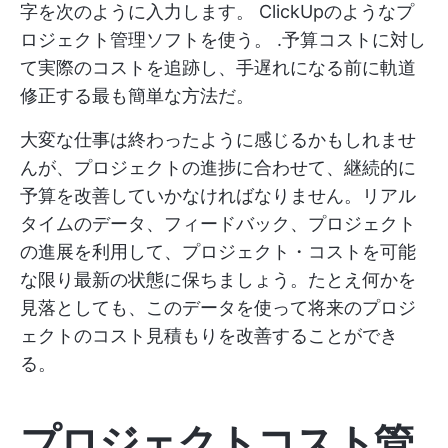
字を次のように入力します。
ClickUpのようなプ
ロジェクト管理ソフトを使う。
.予算コストに対し
て実際のコストを追跡し、手遅れになる前に軌道
修正する最も簡単な方法だ。
大変な仕事は終わったように感じるかもしれませ
んが、プロジェクトの進捗に合わせて、継続的に
予算を改善していかなければなりません。リアル
タイムのデータ、フィードバック、プロジェクト
の進展を利用して、プロジェクト・コストを可能
な限り最新の状態に保ちましょう。たとえ何かを
見落としても、このデータを使って将来のプロジ
ェクトのコスト見積もりを改善することができ
る。
プロジェクトコスト管