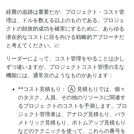
経費の追跡は重要だが、プロジェクト・コスト管
理は、ドルを数える以上のものである。プロジェ
クトの財政的成功を確実にするために、あらゆる
潜在的なコストに目を向ける戦略的アプローチだ
と考えてください。📈
リーダーによって、コスト管理をやることは少し
ずつ違いますが、プロジェクトコスト管理の主な
機能には、通常次のようなものがあります：
**コスト見積もり： Ⓐ 見積もりでは、個々
のタスク、人員、その他のリソースに関連す
るプロジェ クトのコストを予測します。プロ
ジェクト管理者は、アナログ見積もり、パラ
メトリック見積もり、ボトムアップ見積もり
などのテクニックを使って、これらの番号を