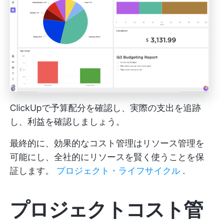
ClickUpで予算配分を確認し、実際の支出を追跡
し、利益を確認しましょう。
最終的に、効果的なコスト管理はリソース管理を
可能にし、全社的にリソースを賢く使うことを保
証します。
プロジェクト・ライフサイクル
.
プロジェクトコスト管