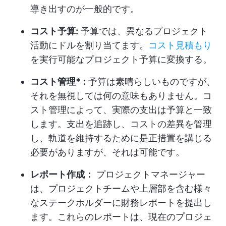
導き出すのが一般的です。
コスト予算:
予算では、異なるプロジェクト
活動にドルを割り当てます。
コスト見積もり
を実行可能なプロジェクト予算に変換する。
コスト管理*
:
予算は素晴らしいものですが、
それを無視しては何の意味もありません。コ
スト管理によって、実際の支出は予算と一致
します。支出を追跡し、コストの差異を管理
し、軌道を維持するために是正措置を講じる
必要がありますが、それは可能です。
レポート作成：
プロジェクトマネージャー
は、プロジェクトチームや上層部を含む様々
なステークホルダーに財務レポートを提出し
ます。これらのレポートは、現在のプロジェ