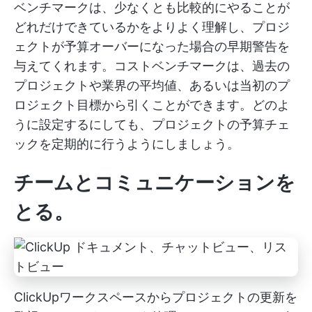
ベンチマークは、少なくとも比較的にやることが
どれだけできているかをよりよく理解し、プロジ
ェクトが予算オーバーになった場合の早期警告を
与えてくれます。コストベンチマークは、過去の
プロジェクトや業界の平均値、あるいは当初のプ
ロジェクト目標から引くことができます。どのよ
うに設定するにしても、プロジェクトの予算チェ
ックを定期的に行うようにしましょう。
チームとコミュニケーションを
とる。
ClickUpワークスペースからプロジェクトの更新を