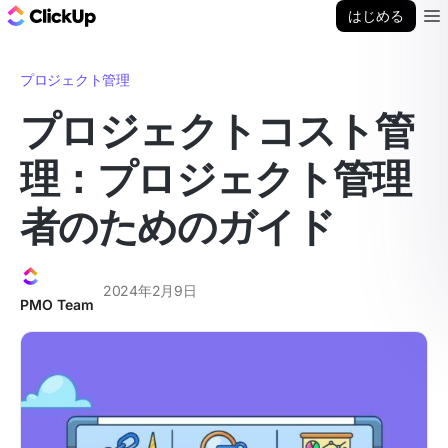
ClickUp ブログ
はじめる
Ope
プロジェクト管理
プロジェクトコスト管
理：プロジェクト管理
者のためのガイド
2024年2月9日
PMO Team