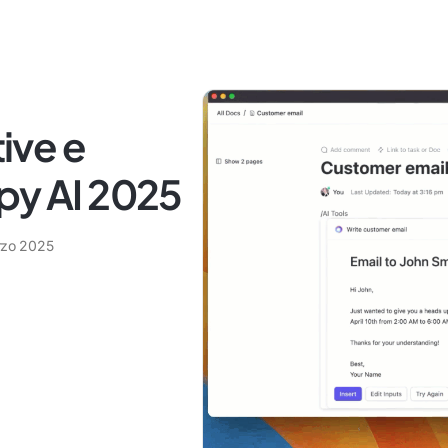
tive e
py AI 2025
rzo 2025