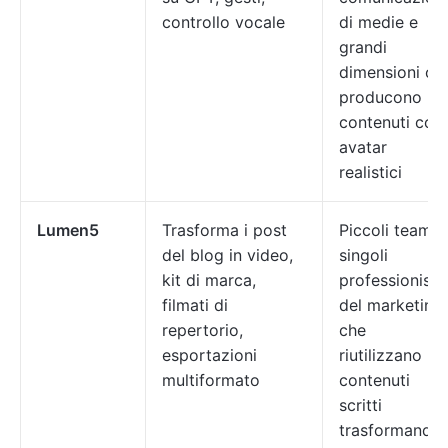
controllo vocale
di medie e
grandi
dimensioni ch
producono
contenuti con
avatar
realistici
Lumen5
Trasforma i post
Piccoli team e
del blog in video,
singoli
kit di marca,
professionisti
filmati di
del marketing
repertorio,
che
esportazioni
riutilizzano
multiformato
contenuti
scritti
trasformandol