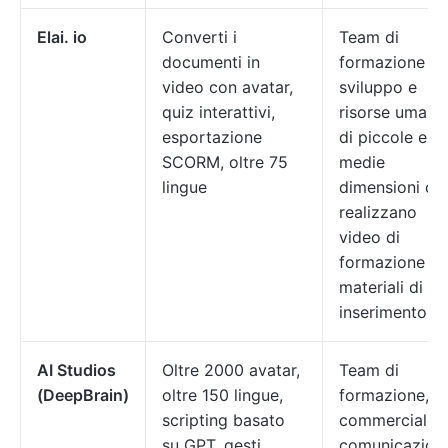
Elai. io
Converti i
Team di
documenti in
formazione e
video con avatar,
sviluppo e
quiz interattivi,
risorse umane
esportazione
di piccole e
SCORM, oltre 75
medie
lingue
dimensioni ch
realizzano
video di
formazione e
materiali di
inserimento
AI Studios
Oltre 2000 avatar,
Team di
(DeepBrain)
oltre 150 lingue,
formazione,
scripting basato
commerciale 
su GPT, gesti,
comunicazion