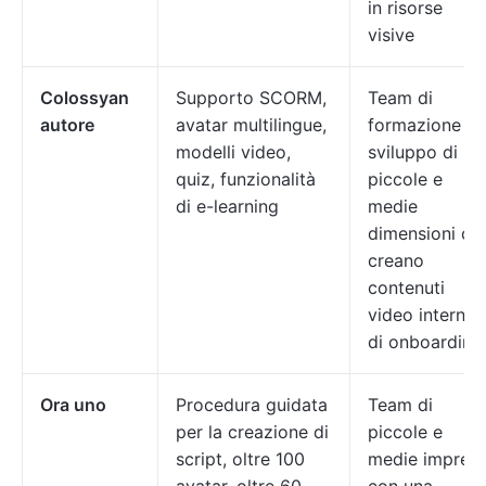
in risorse
visive
Colossyan
Supporto SCORM,
Team di
autore
avatar multilingue,
formazione e
modelli video,
sviluppo di
quiz, funzionalità
piccole e
di e-learning
medie
dimensioni ch
creano
contenuti
video interni o
di onboarding
Ora uno
Procedura guidata
Team di
per la creazione di
piccole e
script, oltre 100
medie impres