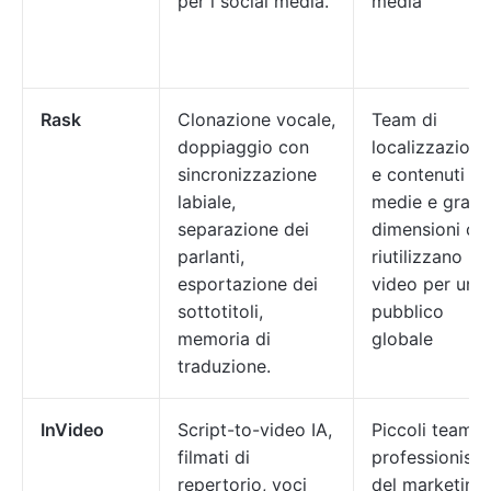
per i social media.
media
Rask
Clonazione vocale,
Team di
doppiaggio con
localizzazione
sincronizzazione
e contenuti di
labiale,
medie e grand
separazione dei
dimensioni ch
parlanti,
riutilizzano i
esportazione dei
video per un
sottotitoli,
pubblico
memoria di
globale
traduzione.
InVideo
Script-to-video IA,
Piccoli team e
filmati di
professionisti
repertorio, voci
del marketing