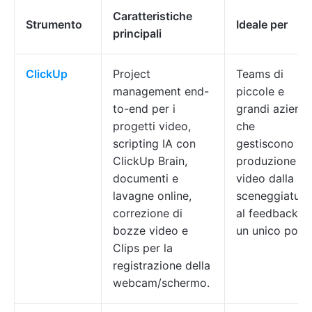
Caratteristiche
Strumento
Ideale per
principali
ClickUp
Project
Teams di
management end-
piccole e
to-end per i
grandi aziend
progetti video,
che
scripting IA con
gestiscono la
ClickUp Brain,
produzione
documenti e
video dalla
lavagne online,
sceneggiatura
correzione di
al feedback in
bozze video e
un unico post
Clips per la
registrazione della
webcam/schermo.