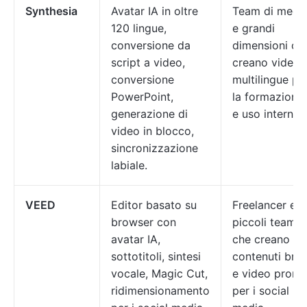
Synthesia
Avatar IA in oltre
Team di medi
120 lingue,
e grandi
conversione da
dimensioni ch
script a video,
creano video
conversione
multilingue pe
PowerPoint,
la formazione
generazione di
e uso interno
video in blocco,
sincronizzazione
labiale.
VEED
Editor basato su
Freelancer e
browser con
piccoli team
avatar IA,
che creano
sottotitoli, sintesi
contenuti brev
vocale, Magic Cut,
e video pronti
ridimensionamento
per i social