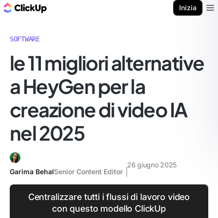
Blog di ClickUp
Inizia
Ope
SOFTWARE
le 11 migliori alternative
a HeyGen per la
creazione di video IA
nel 2025
26 giugno 2025
Garima Behal
Senior Content Editor
Centralizzare tutti i flussi di lavoro video
con questo modello ClickUp