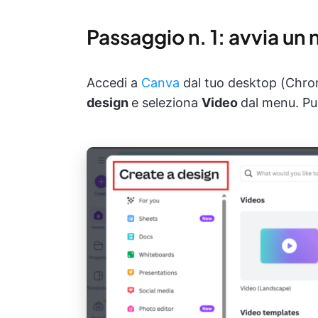
Passaggio n. 1: avvia un
Accedi a
Canva
dal tuo desktop (Chrom
design
e seleziona
Video
dal menu. Puo