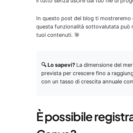
il tutto senza uscire dal tuo file di pro
In questo post del blog ti mostreremo
questa funzionalità sottovalutata può r
tuoi contenuti. 🎯
🔍 Lo sapevi?
La dimensione del merc
prevista per crescere fino a raggiu
con un tasso di crescita annuale co
È possibile regist