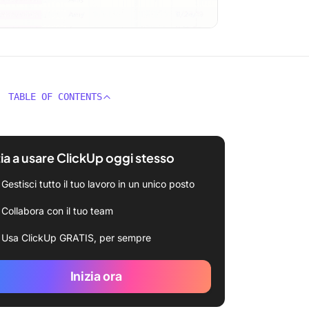
TABLE OF CONTENTS
zia a usare ClickUp oggi stesso
Gestisci tutto il tuo lavoro in un unico posto
Collabora con il tuo team
Usa ClickUp GRATIS, per sempre
Inizia ora