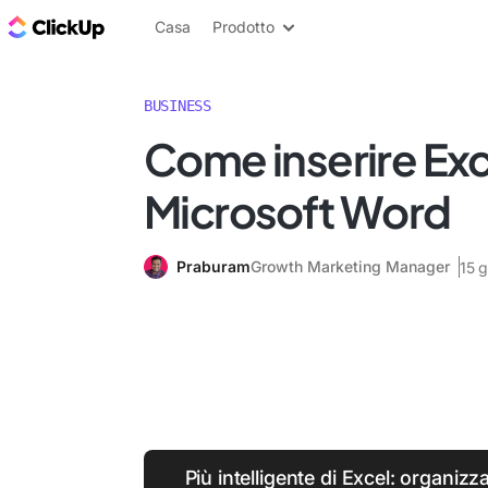
Blog di ClickUp
Casa
Prodotto
BUSINESS
Come inserire Exc
Microsoft Word
Praburam
Growth Marketing Manager
15 
Più intelligente di Excel: organizza