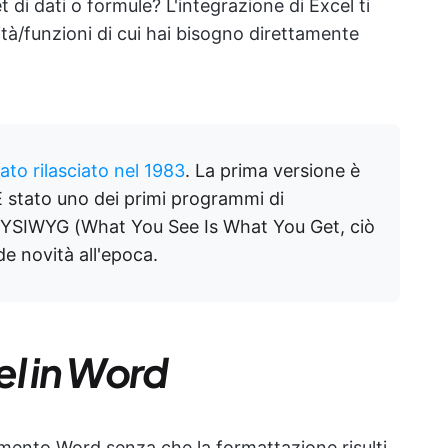
t di dati o formule? L'integrazione di Excel ti
ità/funzioni di cui hai bisogno direttamente
tato rilasciato nel 1983
. La prima versione è
È stato uno dei primi programmi di
a WYSIWYG (What You See Is What You Get, ciò
de novità all'epoca.
el in Word
umento Word senza che la formattazione risulti