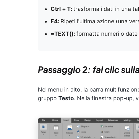
Ctrl + T:
trasforma i dati in una tab
F4:
Ripeti l'ultima azione (una ver
=TEXT():
formatta numeri o date
Passaggio 2: fai clic sull
Nel menu in alto, la barra multifunzion
gruppo
Testo
. Nella finestra pop-up, 