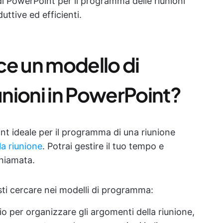
di PowerPoint per il programma delle riunioni
uttive ed efficienti.
ce un modello di
nioni in PowerPoint?
t ideale per il programma di una riunione
la riunione
. Potrai gestire il tuo tempo e
chiamata.
ti cercare nei modelli di programma:
io per organizzare gli argomenti della riunione,