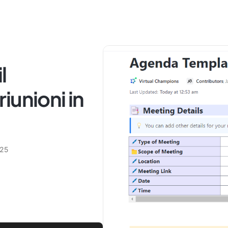
l
iunioni in
025