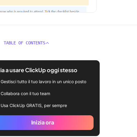
TABLE OF CONTENTS
zia a usare ClickUp oggi stesso
Gestisci tutto il tuo lavoro in un unico posto
Collabora con il tuo team
Usa ClickUp GRATIS, per sempre
Inizia ora