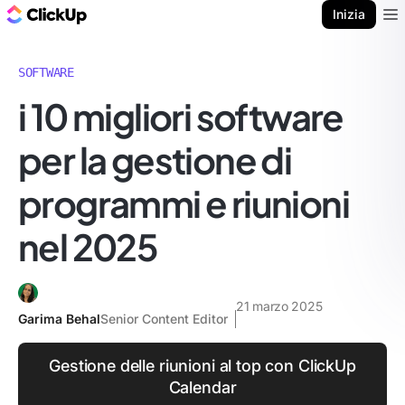
Blog di ClickUp
Inizia
Ope
SOFTWARE
i 10 migliori software
per la gestione di
programmi e riunioni
nel 2025
21 marzo 2025
Garima Behal
Senior Content Editor
Gestione delle riunioni al top con ClickUp
Calendar