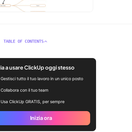
TABLE OF CONTENTS
zia a usare ClickUp oggi stesso
Gestisci tutto il tuo lavoro in un unico posto
Collabora con il tuo team
Usa ClickUp GRATIS, per sempre
Inizia ora