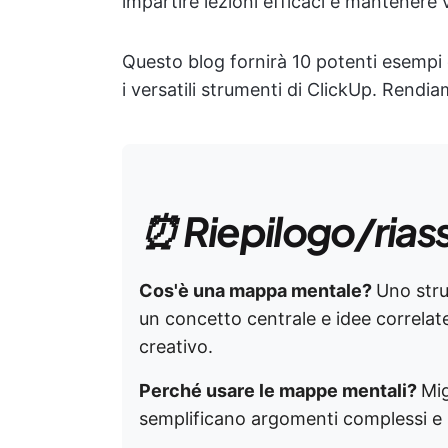
impartire lezioni efficaci e mantenere v
Questo blog fornirà 10 potenti esempi
i versatili strumenti di ClickUp. Rendi
⏰ Riepilogo/rias
Cos'è una mappa mentale?
Uno stru
un concetto centrale e idee correlat
creativo.
Perché usare le mappe mentali?
Mig
semplificano argomenti complessi e si