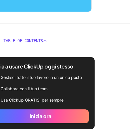
TABLE OF CONTENTS
zia a usare ClickUp oggi stesso
Gestisci tutto il tuo lavoro in un unico posto
Collabora con il tuo team
Usa ClickUp GRATIS, per sempre
Inizia ora