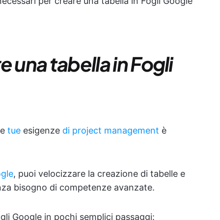
necessari per creare una tabella in Fogli Google
 una tabella in Fogli
le
tue
esigenze
di project management
è
ogle
, puoi velocizzare la creazione di tabelle e
senza bisogno di competenze avanzate.
li Google in pochi semplici passaggi: