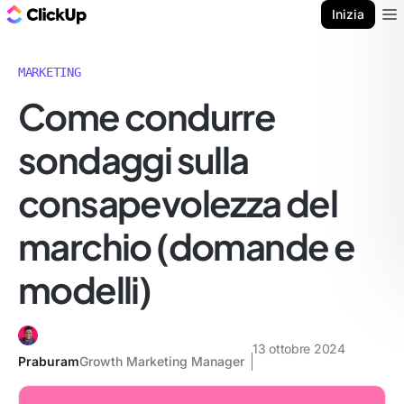
Blog di ClickUp
Inizia
Ope
MARKETING
Come condurre
sondaggi sulla
consapevolezza del
marchio (domande e
modelli)
13 ottobre 2024
Praburam
Growth Marketing Manager