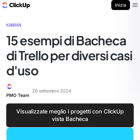
Blog di ClickUp
Inizia
Ope
KANBAN
15 esempi di Bacheca
di Trello per diversi casi
d'uso
26 settembre 2024
PMO Team
Visualizzate meglio i progetti con ClickUp
vista Bacheca