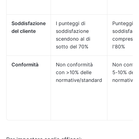
Soddisfazione
I punteggi di
Punteggi di
del cliente
soddisfazione
soddisfazi
scendono al di
compresi tr
sotto del 70%
l'80%
Conformità
Non conformità
Non confor
con >10% delle
5-10% dell
normative/standard
normative/