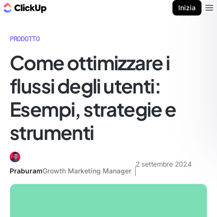
Blog di ClickUp
Inizia
Ope
PRODOTTO
Come ottimizzare i
flussi degli utenti:
Esempi, strategie e
strumenti
2 settembre 2024
Praburam
Growth Marketing Manager