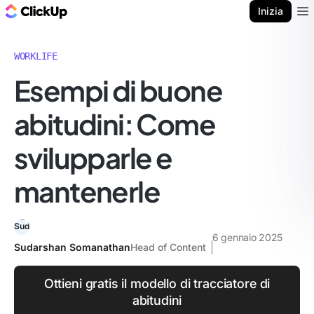
Blog di ClickUp
Inizia
Ope
WORKLIFE
Esempi di buone
abitudini: Come
svilupparle e
mantenerle
6 gennaio 2025
Sudarshan Somanathan
Head of Content
Ottieni gratis il modello di tracciatore di
abitudini