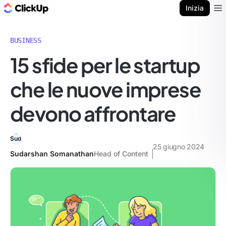
Blog di ClickUp
Inizia
Ope
BUSINESS
15 sfide per le startup
che le nuove imprese
devono affrontare
25 giugno 2024
Sudarshan Somanathan
Head of Content