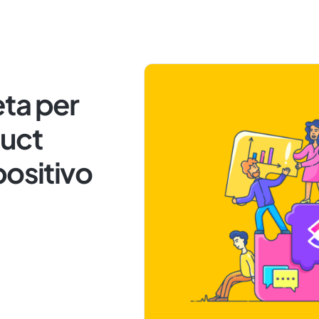
ta per
duct
positivo