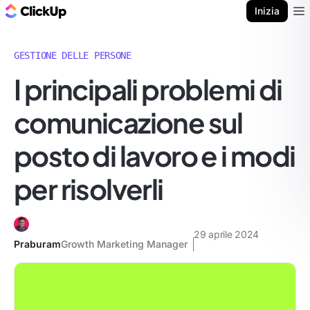
Blog di ClickUp
Inizia
Ope
GESTIONE DELLE PERSONE
I principali problemi di
comunicazione sul
posto di lavoro e i modi
per risolverli
29 aprile 2024
Praburam
Growth Marketing Manager