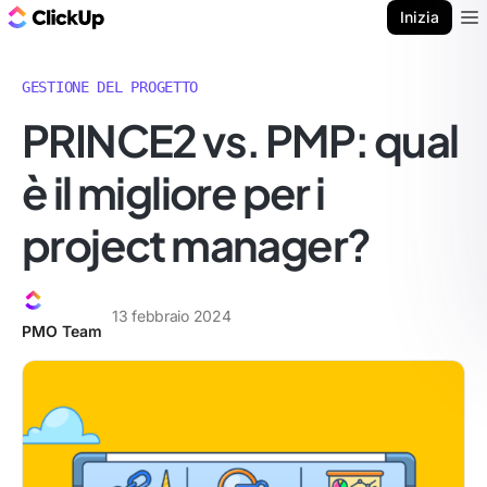
Blog di ClickUp
Inizia
Ope
GESTIONE DEL PROGETTO
PRINCE2 vs. PMP: qual
è il migliore per i
project manager?
13 febbraio 2024
PMO Team