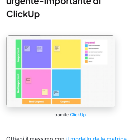
urgente-importante di
ClickUp
tramite
ClickUp
Ottieni il massimo con
il modello della matrice