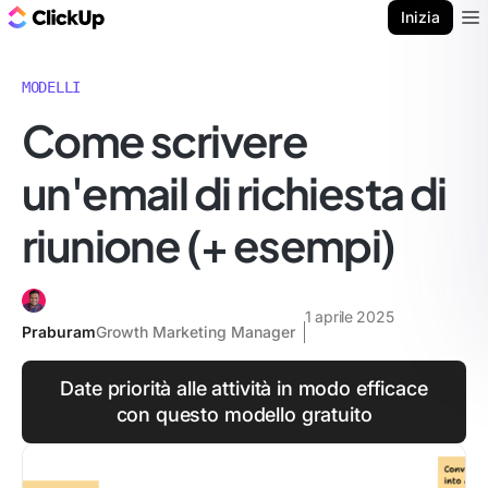
Blog di ClickUp
Inizia
Ope
MODELLI
Come scrivere
un'email di richiesta di
riunione (+ esempi)
1 aprile 2025
Praburam
Growth Marketing Manager
Date priorità alle attività in modo efficace
con questo modello gratuito