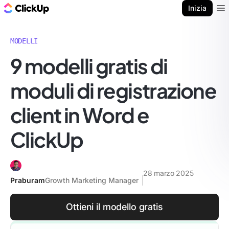
Blog di ClickUp
Inizia
Ope
MODELLI
9 modelli gratis di
moduli di registrazione
client in Word e
ClickUp
28 marzo 2025
Praburam
Growth Marketing Manager
Ottieni il modello gratis