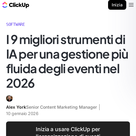
Blog di ClickUp
Inizia
Ope
SOFTWARE
I 9 migliori strumenti di
IA per una gestione più
fluida degli eventi nel
2026
Alex York
Senior Content Marketing Manager
10 gennaio 2026
Inizia a usare ClickUp per