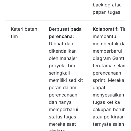
backlog atau
papan tugas
Keterlibatan
Berpusat pada
Kolaboratif:
Tim
tim
perencana:
membantu
Dibuat dan
membentuk dan
dikendalikan
memperbarui
oleh manajer
diagram Gantt,
proyek. Tim
terutama selama
seringkali
perencanaan
memiliki sedikit
sprint. Mereka
peran dalam
dapat
perencanaan
menyesuaikan
dan hanya
tugas ketika
memperbarui
cakupan berubah
status tugas
atau perkiraan
mereka saat
ternyata salah