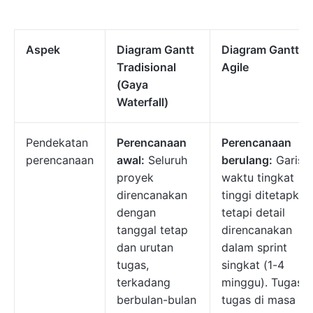
Aspek
Diagram Gantt
Diagram Gantt
Tradisional
Agile
(Gaya
Waterfall)
Pendekatan
Perencanaan
Perencanaan
perencanaan
awal:
Seluruh
berulang:
Garis
proyek
waktu tingkat
direncanakan
tinggi ditetapkan
dengan
tetapi detail
tanggal tetap
direncanakan
dan urutan
dalam sprint
tugas,
singkat (1-4
terkadang
minggu). Tugas-
berbulan-bulan
tugas di masa