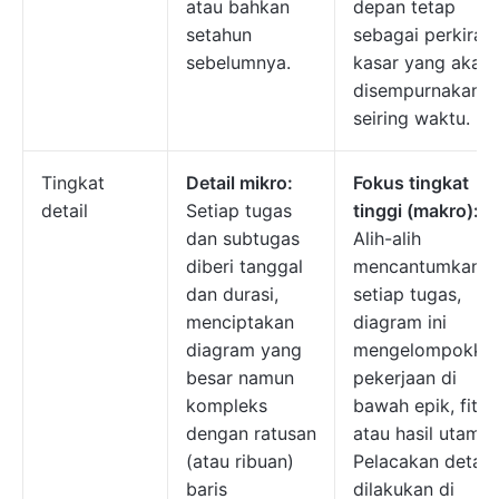
atau bahkan
depan tetap
setahun
sebagai perkiraa
sebelumnya.
kasar yang akan
disempurnakan
seiring waktu.
Tingkat
Detail mikro:
Fokus tingkat
detail
Setiap tugas
tinggi (makro):
dan subtugas
Alih-alih
diberi tanggal
mencantumkan
dan durasi,
setiap tugas,
menciptakan
diagram ini
diagram yang
mengelompokka
besar namun
pekerjaan di
kompleks
bawah epik, fitur,
dengan ratusan
atau hasil utama.
(atau ribuan)
Pelacakan detail
baris
dilakukan di