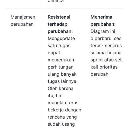
diminta
Manajemen
Resistensi
Menerima
perubahan
terhadap
perubahan:
perubahan:
Diagram ini
Mengupdate
diperbarui secar
satu tugas
terus-menerus
dapat
selama tinjauan
memerlukan
sprint atau setia
perhitungan
kali prioritas
ulang banyak
berubah
tugas lainnya.
Oleh karena
itu, tim
mungkin terus
bekerja dengan
rencana yang
sudah usang