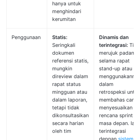
hanya untuk
menghindari
kerumitan
Penggunaan
Statis:
Dinamis dan
Seringkali
terintegrasi:
Tim
dokumen
merujuk padanya
referensi statis,
selama rapat
mungkin
stand-up atau
direview dalam
menggunakanny
rapat status
dalam
mingguan atau
retrospeksi untu
dalam laporan,
membahas cara
tetapi tidak
menyesuaikan
dikonsultasikan
rencana sprint di
secara harian
masa depan. Ia
oleh tim
terintegrasi
dengan
sistem