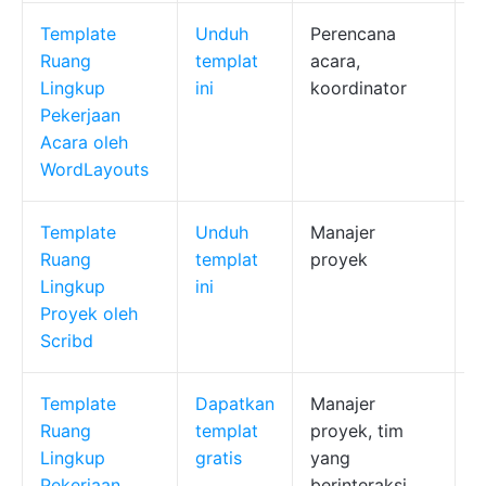
Template
Unduh
Perencana
T
Ruang
templat
acara,
p
Lingkup
ini
koordinator
r
Pekerjaan
l
Acara oleh
WordLayouts
Template
Unduh
Manajer
T
Ruang
templat
proyek
d
Lingkup
ini
k
Proyek oleh
k
Scribd
p
Template
Dapatkan
Manajer
K
Ruang
templat
proyek, tim
t
Lingkup
gratis
yang
p
Pekerjaan
berinteraksi
r