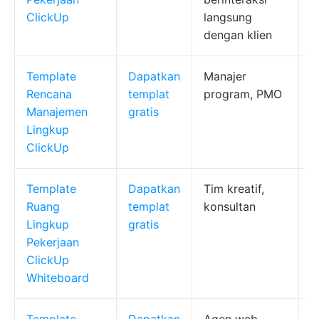
ClickUp
langsung
dengan klien
Template
Dapatkan
Manajer
P
Rencana
templat
program, PMO
p
Manajemen
gratis
p
Lingkup
k
ClickUp
p
Template
Dapatkan
Tim kreatif,
P
Ruang
templat
konsultan
v
Lingkup
gratis
k
Pekerjaan
t
ClickUp
c
Whiteboard
t
Template
Dapatkan
Agen web,
S