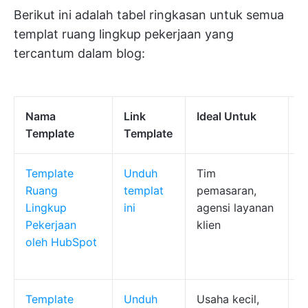
Berikut ini adalah tabel ringkasan untuk semua
templat ruang lingkup pekerjaan yang
tercantum dalam blog:
Nama
Link
Ideal Untuk
F
Template
Template
Template
Unduh
Tim
B
Ruang
templat
pemasaran,
p
Lingkup
ini
agensi layanan
t
Pekerjaan
klien
p
oleh HubSpot
r
f
Template
Unduh
Usaha kecil,
T