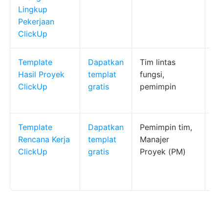
Lingkup
Pekerjaan
ClickUp
Template
Dapatkan
Tim lintas
T
Hasil Proyek
templat
fungsi,
p
ClickUp
gratis
pemimpin
k
t
Template
Dapatkan
Pemimpin tim,
S
Rencana Kerja
templat
Manajer
k
ClickUp
gratis
Proyek (PM)
j
p
u