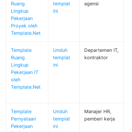
Ruang
templat
agensi
k
Lingkup
ini
c
Pekerjaan
Proyek oleh
Template.Net
Template
Unduh
Departemen IT,
D
Ruang
templat
kontraktor
b
Lingkup
ini
p
Pekerjaan IT
f
oleh
l
Template.Net
d
d
Template
Unduh
Manajer HR,
J
Pernyataan
templat
pemberi kerja
k
Pekerjaan
ini
c