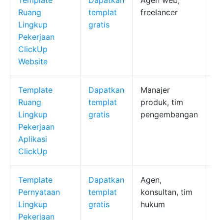
Ruang
templat
freelancer
p
Lingkup
gratis
a
Pekerjaan
o
ClickUp
Website
Template
Dapatkan
Manajer
D
Ruang
templat
produk, tim
s
Lingkup
gratis
pengembangan
t
Pekerjaan
p
Aplikasi
ClickUp
Template
Dapatkan
Agen,
P
Pernyataan
templat
konsultan, tim
s
Lingkup
gratis
hukum
k
Pekerjaan
p