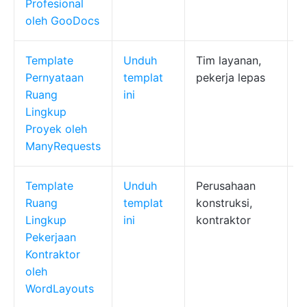
Profesional
k
oleh GooDocs
Template
Unduh
Tim layanan,
R
Pernyataan
templat
pekerja lepas
h
Ruang
ini
s
Lingkup
p
Proyek oleh
p
ManyRequests
d
Template
Unduh
Perusahaan
L
Ruang
templat
konstruksi,
k
Lingkup
ini
kontraktor
l
Pekerjaan
p
Kontraktor
k
oleh
WordLayouts