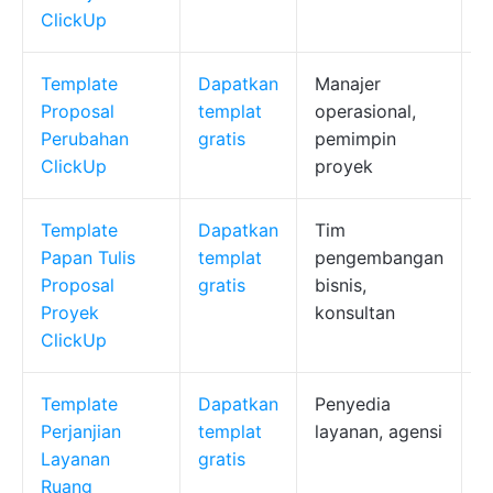
ClickUp
Template
Dapatkan
Manajer
J
Proposal
templat
operasional,
d
Perubahan
gratis
pemimpin
t
ClickUp
proyek
d
Template
Dapatkan
Tim
P
Papan Tulis
templat
pengembangan
b
Proposal
gratis
bisnis,
a
Proyek
konsultan
l
ClickUp
Template
Dapatkan
Penyedia
B
Perjanjian
templat
layanan, agensi
p
Layanan
gratis
l
Ruang
k