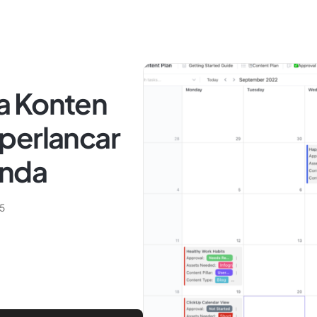
a Konten
perlancar
Anda
25