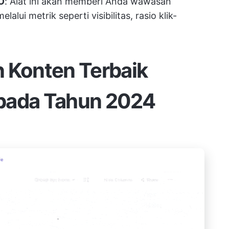
EO
: Alat ini akan memberi Anda wawasan
lui metrik seperti visibilitas, rasio klik-
n Konten Terbaik
pada Tahun 2024