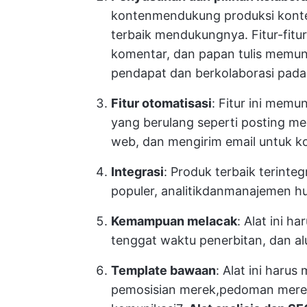
konten
mendukung produksi kont
terbaik mendukungnya. Fitur-fitu
komentar, dan papan tulis memu
pendapat dan berkolaborasi pada 
Fitur otomatisasi
: Fitur ini mem
yang berulang seperti posting med
web, dan mengirim email untuk k
Integrasi
: Produk terbaik terinte
populer, analitik
dan
manajemen hu
Kemampuan melacak
: Alat ini 
tenggat waktu penerbitan, dan alu
Template bawaan
: Alat ini har
pemosisian merek,
pedoman mere