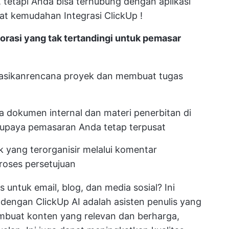
tetapi Anda bisa terhubung dengan aplikasi
rkat kemudahan
Integrasi ClickUp
!
borasi yang tak tertandingi untuk pemasar
asikan
rencana proyek
dan membuat tugas
a dokumen internal dan materi penerbitan di
upaya pemasaran Anda tetap terpusat
 yang terorganisir melalui komentar
oses persetujuan
s
untuk email, blog, dan media sosial? Ini
h dengan
ClickUp AI
adalah asisten penulis yang
mbuat konten yang relevan dan berharga,