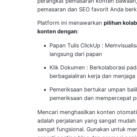
perangkat pemasaran konten bawaan, 
pemasaran dan SEO favorit Anda be
Platform ini menawarkan
pilihan kola
konten dengan
:
Papan Tulis ClickUp
: Memvisualis
langsung dari papan
Klik Dokumen
: Berkolaborasi pad
berbagai
aliran kerja
dan menjaga 
Pemeriksaan
bertukar umpan balik
pemeriksaan dan mempercepat pr
Mencari
menghasilkan konten otomati
adalah perjalanan yang sangat muda
sangat fungsional. Gunakan untuk me