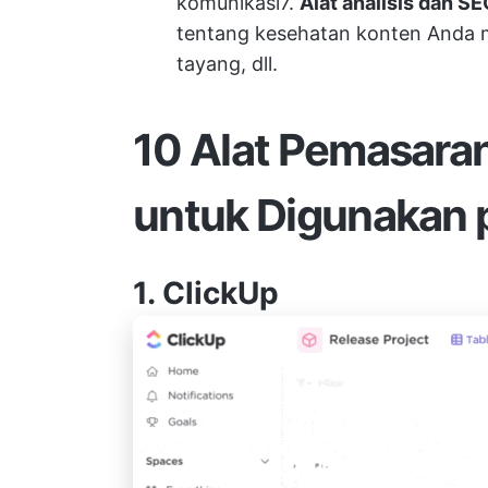
komunikasi
7.
Alat analisis dan S
tentang kesehatan konten Anda mela
tayang, dll.
10 Alat Pemasara
untuk Digunakan 
1.
ClickUp