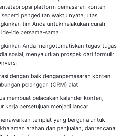
en
tetapi opsi platform pemasaran konten
r seperti pengeditan waktu nyata, utas
ngkinkan tim Anda untuk
melakukan curah
ide-ide
bersama-sama
ungkinkan Anda mengotomatiskan tugas-tugas
ia sosial, menyalurkan prospek dari formulir
onversi
grasi dengan baik dengan
pemasaran konten
bungan pelanggan (CRM)
alat
harus membuat pelacakan kalender konten,
r kerja persetujuan menjadi lancar
us menawarkan templat yang berguna untuk
k
halaman arahan dan penjualan, dan
rencana