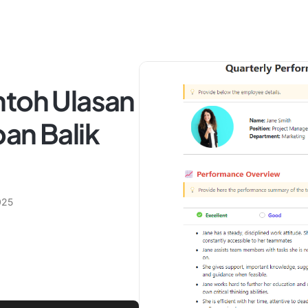
ntoh Ulasan
an Balik
025