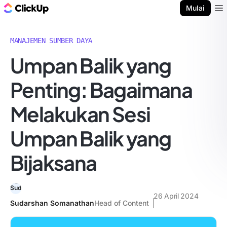
Blog ClickUp
Mulai
Ope
MANAJEMEN SUMBER DAYA
Umpan Balik yang
Penting: Bagaimana
Melakukan Sesi
Umpan Balik yang
Bijaksana
26 April 2024
Sudarshan Somanathan
Head of Content