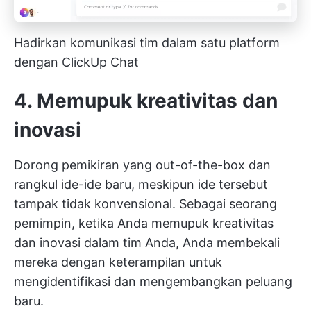
Hadirkan komunikasi tim dalam satu platform
dengan ClickUp Chat
4. Memupuk kreativitas dan
inovasi
Dorong pemikiran yang out-of-the-box dan
rangkul ide-ide baru, meskipun ide tersebut
tampak tidak konvensional. Sebagai seorang
pemimpin, ketika Anda memupuk kreativitas
dan inovasi dalam tim Anda, Anda membekali
mereka dengan keterampilan untuk
mengidentifikasi dan mengembangkan peluang
baru.