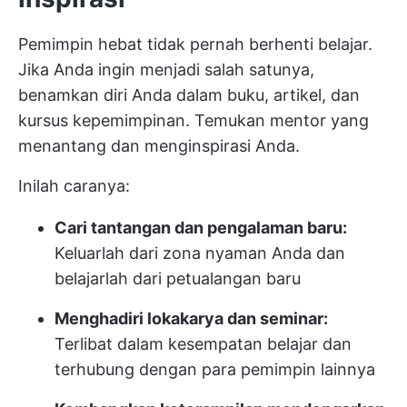
Pemimpin hebat tidak pernah berhenti belajar.
Jika Anda ingin menjadi salah satunya,
benamkan diri Anda dalam buku, artikel, dan
kursus kepemimpinan. Temukan mentor yang
menantang dan menginspirasi Anda.
Inilah caranya:
Cari tantangan dan pengalaman baru:
Keluarlah dari zona nyaman Anda dan
belajarlah dari petualangan baru
Menghadiri lokakarya dan seminar:
Terlibat dalam kesempatan belajar dan
terhubung dengan para pemimpin lainnya