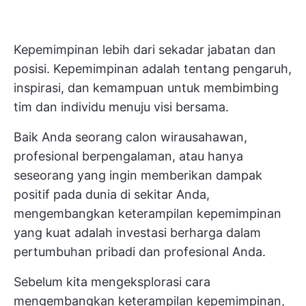
Kepemimpinan lebih dari sekadar jabatan dan
posisi. Kepemimpinan adalah tentang pengaruh,
inspirasi, dan kemampuan untuk
membimbing
tim dan individu
menuju visi bersama.
Baik Anda seorang calon wirausahawan,
profesional berpengalaman, atau hanya
seseorang yang ingin memberikan dampak
positif pada dunia di sekitar Anda,
mengembangkan keterampilan kepemimpinan
yang kuat adalah investasi berharga dalam
pertumbuhan pribadi dan profesional Anda.
Sebelum kita mengeksplorasi cara
mengembangkan keterampilan kepemimpinan,