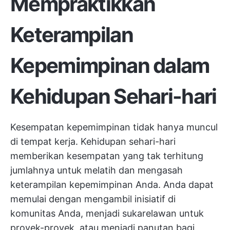
Mempraktikkan
Keterampilan
Kepemimpinan dalam
Kehidupan Sehari-hari
Kesempatan kepemimpinan tidak hanya muncul
di tempat kerja. Kehidupan sehari-hari
memberikan kesempatan yang tak terhitung
jumlahnya untuk melatih dan mengasah
keterampilan kepemimpinan Anda. Anda dapat
memulai dengan mengambil inisiatif di
komunitas Anda, menjadi sukarelawan untuk
proyek-proyek, atau menjadi panutan bagi