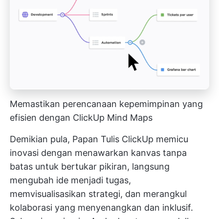
Memastikan perencanaan kepemimpinan yang
efisien dengan ClickUp Mind Maps
Demikian pula, Papan Tulis ClickUp memicu
inovasi dengan menawarkan kanvas tanpa
batas untuk bertukar pikiran, langsung
mengubah ide menjadi tugas,
memvisualisasikan strategi, dan merangkul
kolaborasi yang menyenangkan dan inklusif.