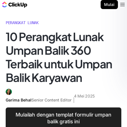
Blog ClickUp
Mulai
Ope
PERANGKAT LUNAK
10 Perangkat Lunak
Umpan Balik 360
Terbaik untuk Umpan
Balik Karyawan
4 Mei 2025
Garima Behal
Senior Content Editor
Mulailah dengan templat formulir umpan
balik gratis ini