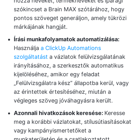
hozzá neveket, termékneveket és iparági
szókincset a Brain MAX szótárához, hogy
pontos szöveget generáljon, amely tükrözi
márkájának hangját.
Írási munkafolyamatok automatizálása:
Használja
a ClickUp Automations
szolgáltatást
a vázlatok felülvizsgálatának
irányításához, a szerkesztők automatikus
kijelöléséhez, amikor egy feladat
„Felülvizsgálatra kész” állapotba kerül, vagy
az érintettek értesítéséhez, miután a
végleges szöveg jóváhagyásra került.
Azonnali hivatkozások keresése:
Keresse
meg a korábbi vázlatokat, stílusútiasításokat
vagy kampányismertetőket a
munkaterületén és a csatlakoztatott