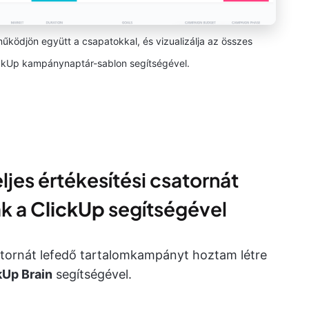
ödjön együtt a csapatokkal, és vizualizálja az összes
ickUp kampánynaptár-sablon segítségével.
jes értékesítési csatornát
k a
ClickUp
segítségével
atornát lefedő tartalomkampányt hoztam létre
kUp Brain
segítségével.