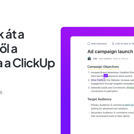
 át a
ől a
 a ClickUp
9.