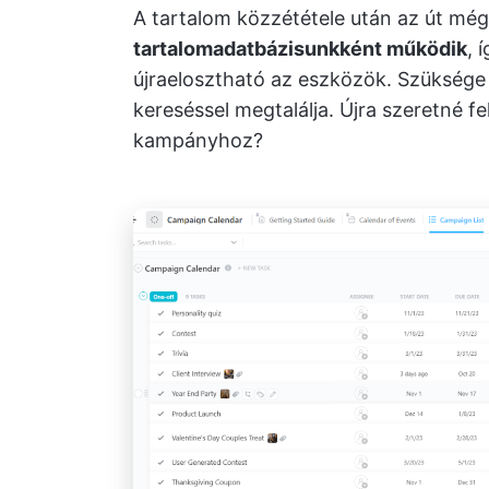
A tartalom közzététele után az út mé
tartalomadatbázisunkként működik
, 
újraelosztható az eszközök. Szüksége
kereséssel megtalálja. Újra szeretné f
kampányhoz?