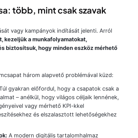
sa: több, mint csak szavak
sát vagy kampányok indítását jelenti. Arról
t, kezeljük a munkafolyamatokat,
és biztosítsuk, hogy minden eszköz mérhető
lomcsapat három alapvető problémával küzd:
Túl gyakran előfordul, hogy a csapatok csak a
almat – anélkül, hogy világos céljaik lennének,
gényeivel vagy mérhető KPI-kkel
eszítésekhez és elszalasztott lehetőségekhez
ok:
A modern digitális tartalomhalmaz