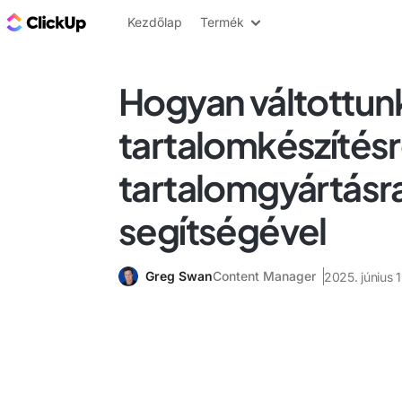
ClickUp blog
Kezdőlap
Termék
Hogyan váltottunk
tartalomkészítésr
tartalomgyártásra
segítségével
Greg Swan
Content Manager
2025. június 1