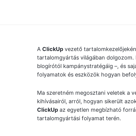
A
ClickUp
vezető tartalomkezelőjekén
tartalomgyártás világában dolgozom. M
blogírótól kampánystratégáig –, és sa
folyamatok és eszközök hogyan befoly
Ma szeretném megosztani veletek a v
kihívásairól, arról, hogyan sikerült az
ClickUp
az egyetlen megbízható forrá
tartalomgyártási folyamat terén.