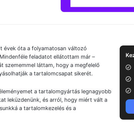
t évek óta a folyamatosan változó
Kez
indenféle feladatot ellátottam már –
ját szememmel láttam, hogy a megfelelő
ásolhatják a tartalomcsapat sikerét.
éleményemet a tartalomgyártás legnagyobb
okat leküzdenünk, és arról, hogy miért vált a
sunkká a tartalomkezelés és a