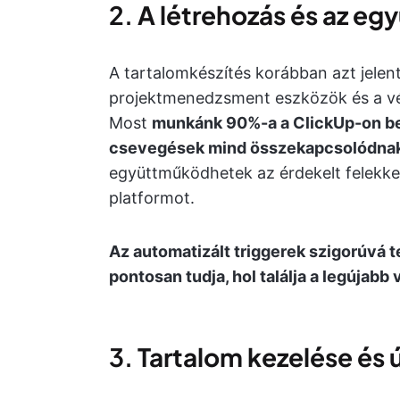
2.
A létrehozás és az e
A tartalomkészítés korábban azt jelent
projektmenedzsment eszközök és a végt
Most
munkánk 90%-a a ClickUp-on bel
csevegések mind összekapcsolódna
együttműködhetek az érdekelt felekke
platformot.
Az automatizált triggerek szigorúvá te
pontosan tudja, hol találja a legújabb 
3.
Tartalom kezelése és 