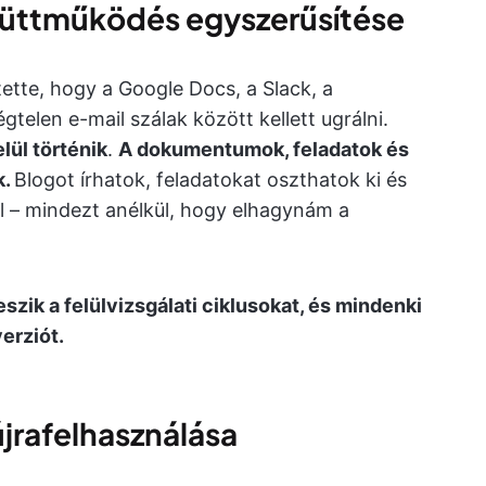
gyüttműködés egyszerűsítése
ette, hogy a Google Docs, a Slack, a
elen e-mail szálak között kellett ugrálni.
ül történik
.
A dokumentumok, feladatok és
k.
Blogot írhatok, feladatokat oszthatok ki és
l – mindezt anélkül, hogy elhagynám a
szik a felülvizsgálati ciklusokat, és mindenki
verziót.
újrafelhasználása