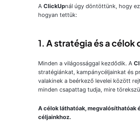
A
ClickUp
nál úgy döntöttünk, hogy eze
hogyan tettük:
1.
A stratégia és a célo
Minden a világossággal kezdődik. A
Cl
stratégiánkat, kampánycéljainkat és 
valakinek a beérkező levelei között re
minden csapattag tudja, mire törekszü
A célok láthatóak, megvalósíthatóak
céljainkhoz.