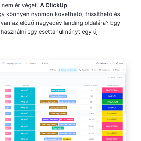
g nem ér véget.
A ClickUp
így könnyen nyomon követhető, frissíthető és
 van az előző negyedév landing oldalára? Egy
elhasználni egy esettanulmányt egy új