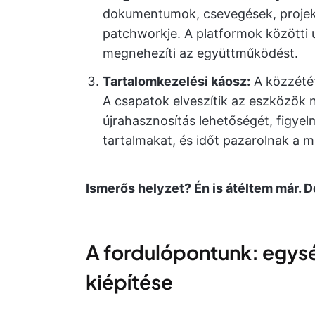
dokumentumok, csevegések, projekt 
patchworkje. A platformok közötti 
megnehezíti az együttműködést.
Tartalomkezelési káosz:
A közzétét
A csapatok elveszítik az eszközök 
újrahasznosítás lehetőségét, figyel
tartalmakat, és időt pazarolnak a m
Ismerős helyzet? Én is átéltem már. D
A fordulópontunk: egys
kiépítése