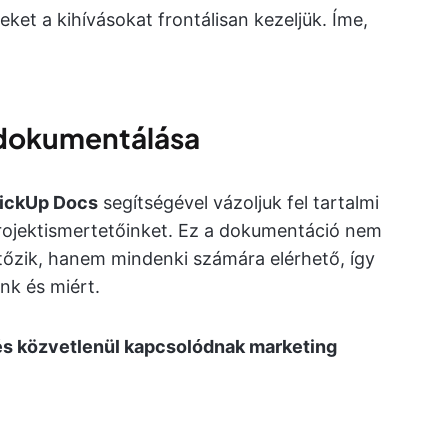
ket a kihívásokat frontálisan kezeljük. Íme,
k dokumentálása
ickUp Docs
segítségével vázoljuk fel tartalmi
projektismertetőinket. Ez a dokumentáció nem
jtőzik, hanem mindenki számára elérhető, így
nk és miért.
 és közvetlenül kapcsolódnak marketing