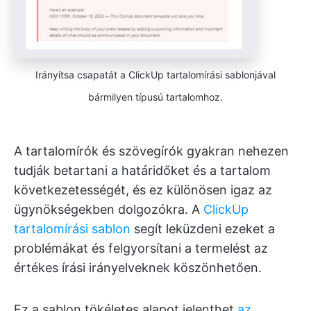
Irányítsa csapatát a ClickUp tartalomírási sablonjával
bármilyen típusú tartalomhoz.
A tartalomírók és szövegírók gyakran nehezen
tudják betartani a határidőket és a tartalom
következetességét, és ez különösen igaz az
ügynökségekben dolgozókra. A
ClickUp
tartalomírási sablon
segít leküzdeni ezeket a
problémákat és felgyorsítani a termelést az
értékes írási irányelveknek köszönhetően.
Ez a sablon tökéletes alapot jelenthet
az