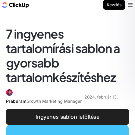
ClickUp blog
Kezdés
Ope
7 ingyenes
tartalomírási sablon a
gyorsabb
tartalomkészítéshez
2024. február 13.
Praburam
Growth Marketing Manager
Ingyenes sablon letöltése