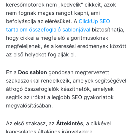
keresőmotorok nem „kedvelik” cikkeit, azok
nem fognak magas rangot kapni, ami
befolyásolja az elérésüket. A
ClickUp SEO
tartalom összefoglaló sablonjával
biztosíthatja,
hogy cikkei a megfelelő algoritmusoknak
megfeleljenek, és a keresési eredmények között
az első helyeket foglalják el.
Ez a
Doc sablon
gondosan megtervezett
szakaszokkal rendelkezik, amelyek segítségével
átfogó összefoglalók készíthetők, amelyek
segítik az írókat a legjobb SEO gyakorlatok
megvalósításában.
Az első szakasz, az
Áttekintés
, a cikkével
kapcsolatos általános irányelvekre