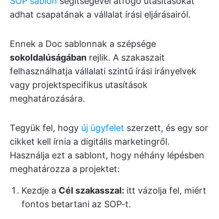
SOP sablon
segítségével átfogó utasításokat
adhat csapatának a vállalat írási eljárásairól.
Ennek a Doc sablonnak a szépsége
sokoldalúságában
rejlik. A szakaszait
felhasználhatja vállalati szintű írási irányelvek
vagy projektspecifikus utasítások
meghatározására.
Tegyük fel, hogy
új ügyfelet
szerzett, és egy sor
cikket kell írnia a digitális marketingről.
Használja ezt a sablont, hogy néhány lépésben
meghatározza a projektet:
Kezdje a
Cél szakasszal:
itt vázolja fel, miért
fontos betartani az SOP-t.