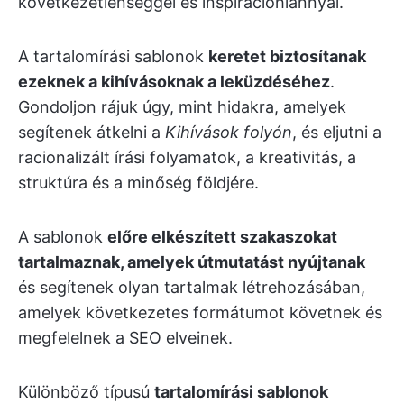
következetlenséggel és inspirációhiánnyal.
A tartalomírási sablonok
keretet biztosítanak
ezeknek a kihívásoknak a leküzdéséhez
.
Gondoljon rájuk úgy, mint hidakra, amelyek
segítenek átkelni a
Kihívások folyón
, és eljutni a
racionalizált írási folyamatok, a kreativitás, a
struktúra és a minőség földjére.
A sablonok
előre elkészített szakaszokat
tartalmaznak, amelyek útmutatást nyújtanak
és segítenek olyan tartalmak létrehozásában,
amelyek következetes formátumot követnek és
megfelelnek a SEO elveinek.
Különböző típusú
tartalomírási sablonok