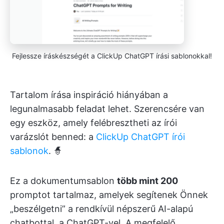
Fejlessze íráskészségét a ClickUp ChatGPT írási sablonokkal!
Tartalom írása inspiráció hiányában a
legunalmasabb feladat lehet. Szerencsére van
egy eszköz, amely felébresztheti az írói
varázslót benned: a
ClickUp ChatGPT írói
sablonok
. 🧙
Ez a dokumentumsablon
több mint 200
promptot tartalmaz, amelyek segítenek Önnek
„beszélgetni” a rendkívül népszerű AI-alapú
chatbottal, a ChatGPT-vel. A megfelelő