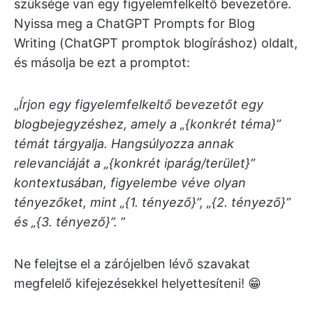
szüksége van egy figyelemfelkeltő bevezetőre.
Nyissa meg a ChatGPT Prompts for Blog
Writing (ChatGPT promptok blogíráshoz) oldalt,
és másolja be ezt a promptot:
„
Írjon egy figyelemfelkeltő bevezetőt egy
blogbejegyzéshez, amely a „{konkrét téma}”
témát tárgyalja. Hangsúlyozza annak
relevanciáját a „{konkrét iparág/terület}”
kontextusában, figyelembe véve olyan
tényezőket, mint „{1. tényező}”, „{2. tényező}”
és „{3. tényező}”.
”
Ne felejtse el a zárójelben lévő szavakat
megfelelő kifejezésekkel helyettesíteni! 😁