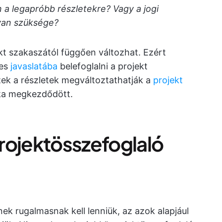
 a legapróbb részletekre? Vagy a jogi
van szüksége?
ekt szakaszától függően változhat. Ezért
es
javaslatába
belefoglalni a projekt
ezek a részletek megváltoztathatják a
projekt
nka megkezdődött.
 projektösszefoglaló
nek rugalmasnak kell lenniük, az azok alapjául