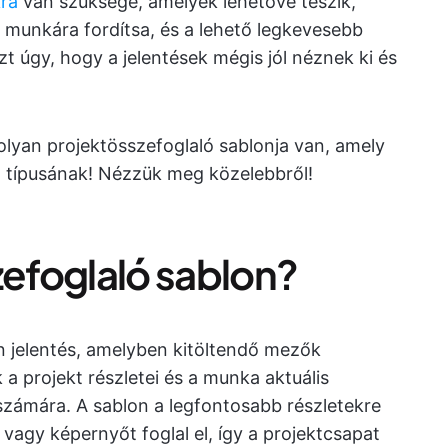
ra
van szüksége, amelyek lehetővé teszik,
s munkára fordítsa, és a lehető legkevesebb
zt úgy, hogy a jelentések mégis jól néznek ki és
olyan projektösszefoglaló sablonja van, amely
t típusának! Nézzük meg közelebbről!
zefoglaló sablon?
n jelentés, amelyben kitöltendő mezők
a projekt részletei és a munka aktuális
 számára. A sablon a legfontosabb részletekre
 vagy képernyőt foglal el, így a projektcsapat