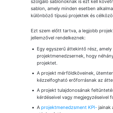
szolgáló sablonoknak is ezt kell követ
sablon, amely minden esetben alkalma
különböző típusú projektek és célköz
Ezt szem előtt tartva, a legjobb proj
jellemzővel rendelkeznek:
Egy egyszerű áttekintő rész, amely 
projektmenedzsernek, hogy néhány 
projektet.
A projekt mérföldköveinek, ütemte
kézzelfogható erőforrásnak az átte
A projekt tulajdonosának feltünteté
kérdéseivel vagy megjegyzéseivel 
A
projektmenedzsment KPI-
jainak 