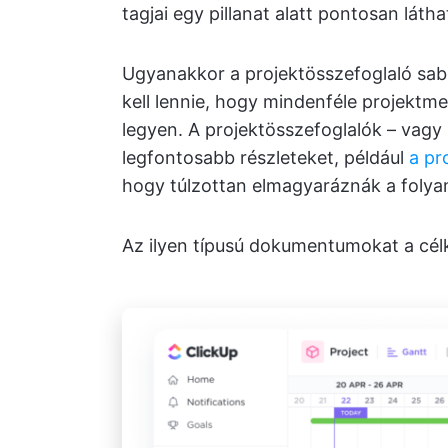
tagjai egy pillanat alatt pontosan láthat
Ugyanakkor a projektösszefoglaló sa
kell lennie, hogy mindenféle projekt
legyen. A projektösszefoglalók – vagy 
legfontosabb részleteket, például
a pr
hogy túlzottan elmagyaráznák a folya
Az ilyen típusú dokumentumokat a célk