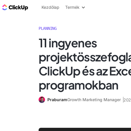
ClickUp blog
Kezdőlap
Termék
PLANNING
11 ingyenes
projektösszefogla
ClickUp és az Exc
programokban
Praburam
Growth Marketing Manager
2025