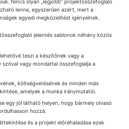
niük. Nincs olyan „legjobb” projektösszefoglaló
zható lenne, egyszerűen azért, mert a
önségek egyedi megközelítést igényelnek.
ektösszefoglaló jelentés sablonok néhány közös
lehetővé teszi a készítőnek vagy a
szóval vagy mondattal összefoglalja a
rvének, költségvetésének és minden más
kintése, amelyek a munka iránymutatói.
se egy jól látható helyen, hogy bármely olvasó
fordulhasson hozzá.
áttekintése és a projekt előrehaladása ezek