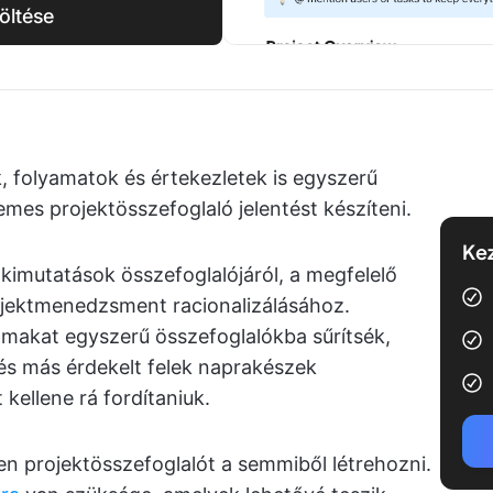
öltése
 folyamatok és értekezletek is egyszerű
emes projektösszefoglaló jelentést készíteni.
Kez
kimutatások összefoglalójáról, a megfelelő
rojektmenedzsment racionalizálásához.
lmakat egyszerű összefoglalókba sűrítsék,
és más érdekelt felek naprakészek
kellene rá fordítaniuk.
 projektösszefoglalót a semmiből létrehozni.