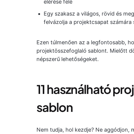
elérése felé
Egy szakasz a világos, rövid és me
felvázolja a projektcsapat számára
Ezen túlmenően az a legfontosabb, ho
projektösszefoglaló sablont. Mielőtt dö
népszerű lehetőségeket.
11 használható pro
sablon
Nem tudja, hol kezdje? Ne aggódjon, 