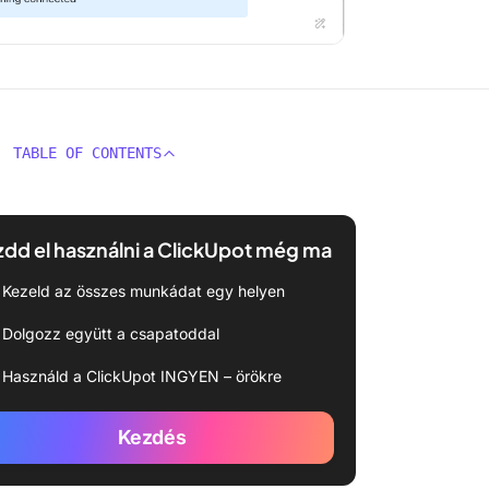
TABLE OF CONTENTS
dd el használni a ClickUpot még ma
Kezeld az összes munkádat egy helyen
Dolgozz együtt a csapatoddal
Használd a ClickUpot INGYEN – örökre
Kezdés