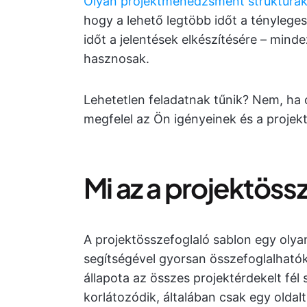
Olyan projektmenedzsment struktúrák
hogy a lehető legtöbb időt a ténylege
időt a jelentések elkészítésére – minde
hasznosak.
Lehetetlen feladatnak tűnik? Nem, ha 
megfelel az Ön igényeinek és a projek
Mi az a projektöss
A projektösszefoglaló sablon egy olya
segítségével gyorsan összefoglalhatók 
állapota az összes projektérdekelt fél
korlátozódik, általában csak egy oldalt