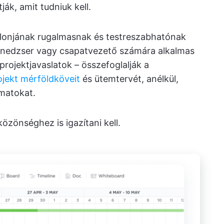
ják, amit tudniuk kell.
blonjának rugalmasnak és testreszabhatónak
menedzser vagy csapatvezető számára alkalmas
projektjavaslatok – összefoglalják a
ojekt mérföldköveit
és ütemtervét, anélkül,
matokat.
özönséghez is igazítani kell.