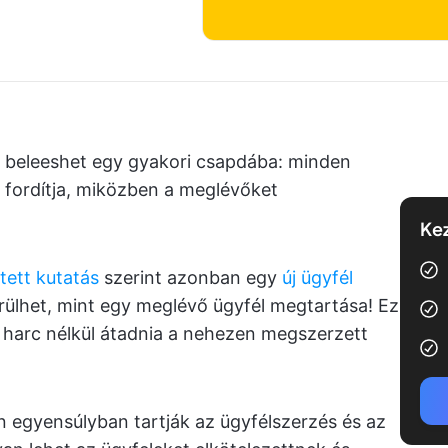
n beleeshet egy gyakori csapdába: minden
 fordítja, miközben a meglévőket
Kez
tett kutatás
szerint azonban egy
új ügyfél
rülhet, mint egy meglévő ügyfél megtartása! Ez
harc nélkül átadnia a nehezen megszerzett
n egyensúlyban tartják az ügyfélszerzés és az