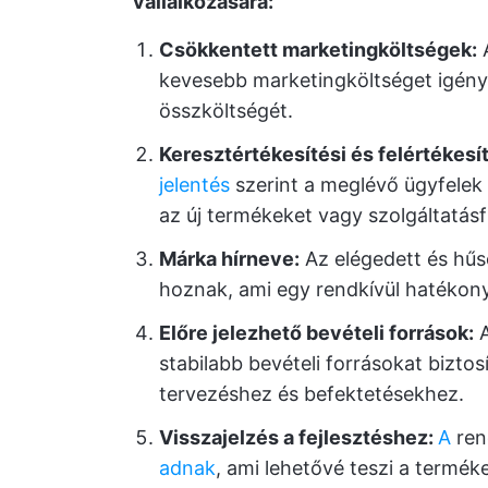
vállalkozására:
Csökkentett marketingköltségek:
A
kevesebb marketingköltséget igény
összköltségét.
Keresztértékesítési és felértékesí
jelentés
szerint a meglévő ügyfelek
az új termékeket vagy szolgáltatásfr
Márka hírneve:
Az elégedett és hűs
hoznak, ami egy rendkívül hatékony
Előre jelezhető bevételi források:
A
stabilabb bevételi forrásokat bizto
tervezéshez és befektetésekhez.
Visszajelzés a fejlesztéshez:
A
ren
adnak
, ami lehetővé teszi a termék