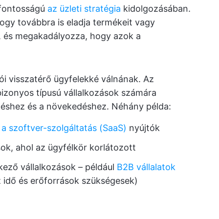
sfontosságú
az üzleti stratégia
kidolgozásában.
hogy továbbra is eladja termékeit vagy
k, és megakadályozza, hogy azok a
lói visszatérő ügyfelekké válnának. Az
bizonyos típusú vállalkozások számára
éléshez és a növekedéshez. Néhány példa:
l
a szoftver-szolgáltatás (SaaS)
nyújtók
k, ahol az ügyfélkör korlátozott
lkező vállalkozások – például
B2B vállalatok
 idő és erőforrások szükségesek)