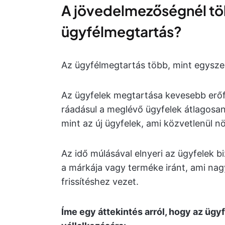
A jövedelmezőségnél töb
ügyfélmegtartás?
Az ügyfélmegtartás több, mint egysze
Az ügyfelek megtartása kevesebb erőfo
ráadásul a meglévő ügyfelek átlagosa
mint az új ügyfelek, ami közvetlenül nö
Az idő múlásával elnyeri az ügyfelek bi
a márkája vagy terméke iránt, ami na
frissítéshez vezet.
Íme egy áttekintés arról, hogy az ügy