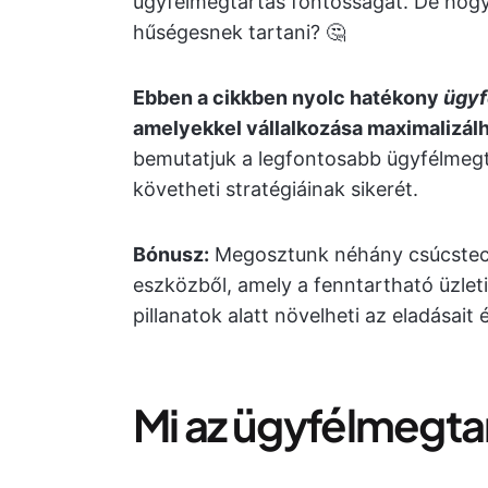
ügyfélmegtartás fontosságát. De hogya
hűségesnek tartani? 🤔
Ebben a cikkben nyolc hatékony
ügyf
amelyekkel vállalkozása maximalizálha
bemutatjuk a legfontosabb ügyfélmegt
követheti stratégiáinak sikerét.
Bónusz:
Megosztunk néhány csúcstech
eszközből, amely a fenntartható üzleti
pillanatok alatt növelheti az eladásait
Mi az ügyfélmegta