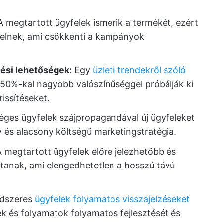
 megtartott ügyfelek ismerik a termékét, ezért
elnek, ami csökkenti a kampányok
tési lehetőségek:
Egy
üzleti trendekről szóló
 50%-kal nagyobb valószínűséggel próbálják ki
issítéseket.
éges ügyfelek szájpropagandával új ügyfeleket
 és alacsony költségű marketingstratégia.
 megtartott ügyfelek előre jelezhetőbb és
sítanak, ami elengedhetetlen a hosszú távú
dszeres
ügyfelek folyamatos visszajelzéseket
ek és folyamatok folyamatos fejlesztését és