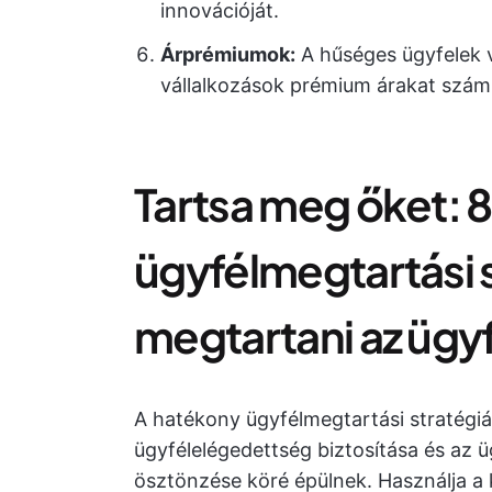
innovációját.
Árprémiumok:
A hűséges ügyfelek 
vállalkozások prémium árakat számí
Tartsa meg őket: 8
ügyfélmegtartási s
megtartani az ügy
A hatékony ügyfélmegtartási stratégiá
ügyfélelégedettség biztosítása és az 
ösztönzése köré épülnek. Használja a 