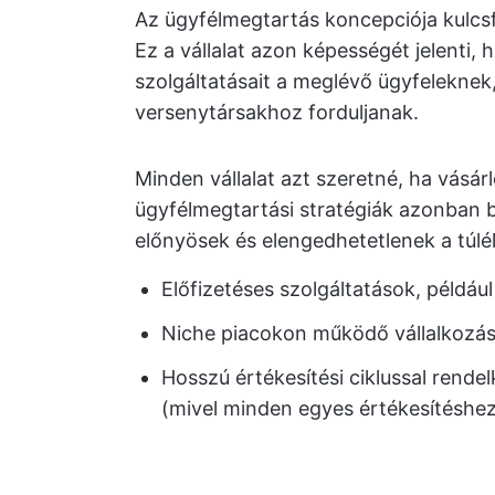
Az ügyfélmegtartás koncepciója kulc
Ez a vállalat azon képességét jelenti, 
szolgáltatásait a meglévő ügyfelekne
versenytársakhoz forduljanak.
Minden vállalat azt szeretné, ha vásár
ügyfélmegtartási stratégiák azonban 
előnyösek és elengedhetetlenek a túl
Előfizetéses szolgáltatások, példáu
Niche piacokon működő vállalkozáso
Hosszú értékesítési ciklussal rende
(mivel minden egyes értékesítéshez