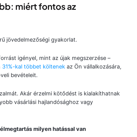
b: miért fontos az
rű jövedelmezőségi gyakorlat.
rrást igényel, mint az újak megszerzése –
n
31%-kal többet költenek
az Ön vállalkozására,
veli bevételeit.
zalmát. Akár érzelmi kötődést is kialakíthatnak
gyobb vásárlási hajlandósághoz vagy
félmegtartás milyen hatással van