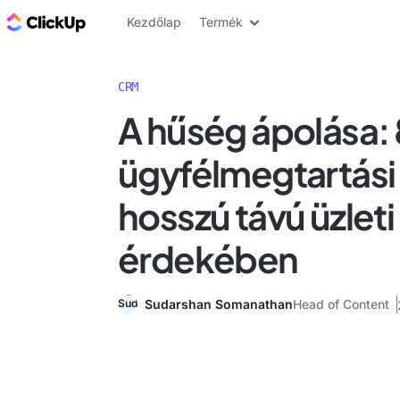
ClickUp blog
Kezdőlap
Termék
CRM
A hűség ápolása: 
ügyfélmegtartási 
hosszú távú üzleti
érdekében
Sudarshan Somanathan
Head of Content