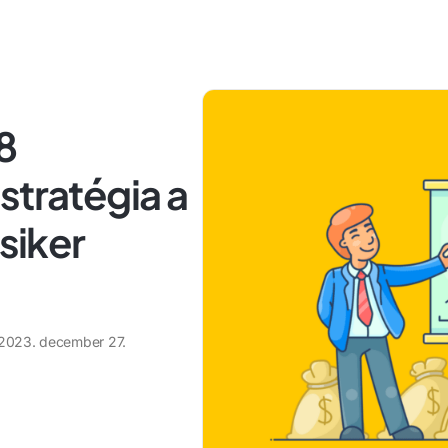
8
stratégia a
 siker
2023. december 27.