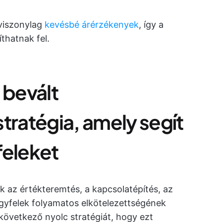
viszonylag
kevésbé árérzékenyek
, így a
thatnak fel.
 bevált
tratégia, amely segít
feleket
k az értékteremtés, a kapcsolatépítés, az
ügyfelek folyamatos elkötelezettségének
következő nyolc stratégiát, hogy ezt