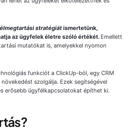
n lehet az ügyfeleket elkötelezettnek és
élmegtartási stratégiát
ismertetünk,
tja az ügyfelek életre szóló értékét.
Emellett
artási mutatókat is, amelyekkel nyomon
nológiás funkciót a ClickUp-ból, egy CRM
 növekedést szolgálja. Ezek segítségével
 és erősebb ügyfélkapcsolatokat építhet ki.
rtás?