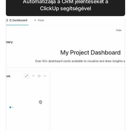
Automatizálja a CRM jelentéseket a
ClickUp segítségével