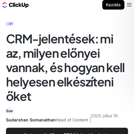
ClickUp blog
Kezdés
Ope
CRM
CRM-jelentések: mi
az, milyen előnyei
vannak, és hogyan kell
helyesen elkészíteni
őket
2025. július 19.
Sudarshan Somanathan
Head of Content