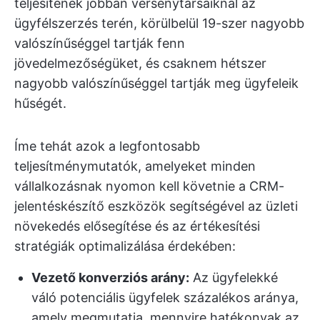
teljesítenek jobban versenytársaiknál az
ügyfélszerzés terén, körülbelül 19-szer nagyobb
valószínűséggel tartják fenn
jövedelmezőségüket, és csaknem hétszer
nagyobb valószínűséggel tartják meg ügyfeleik
hűségét.
Íme tehát azok a legfontosabb
teljesítménymutatók, amelyeket minden
vállalkozásnak nyomon kell követnie a CRM-
jelentéskészítő eszközök segítségével az üzleti
növekedés elősegítése és az értékesítési
stratégiák optimalizálása érdekében:
Vezető konverziós arány:
Az ügyfelekké
váló potenciális ügyfelek százalékos aránya,
amely megmutatja, mennyire hatékonyak az