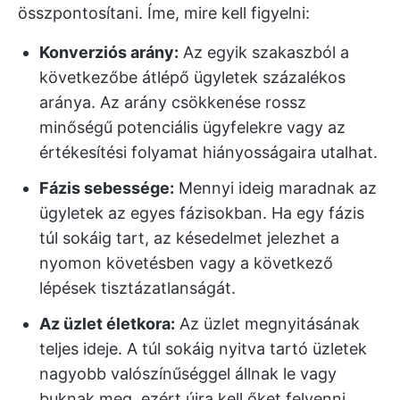
összpontosítani. Íme, mire kell figyelni:
Konverziós arány:
Az egyik szakaszból a
következőbe átlépő ügyletek százalékos
aránya. Az arány csökkenése rossz
minőségű potenciális ügyfelekre vagy az
értékesítési folyamat hiányosságaira utalhat.
Fázis sebessége:
Mennyi ideig maradnak az
ügyletek az egyes fázisokban. Ha egy fázis
túl sokáig tart, az késedelmet jelezhet a
nyomon követésben vagy a következő
lépések tisztázatlanságát.
Az üzlet életkora:
Az üzlet megnyitásának
teljes ideje. A túl sokáig nyitva tartó üzletek
nagyobb valószínűséggel állnak le vagy
buknak meg, ezért újra kell őket felvenni