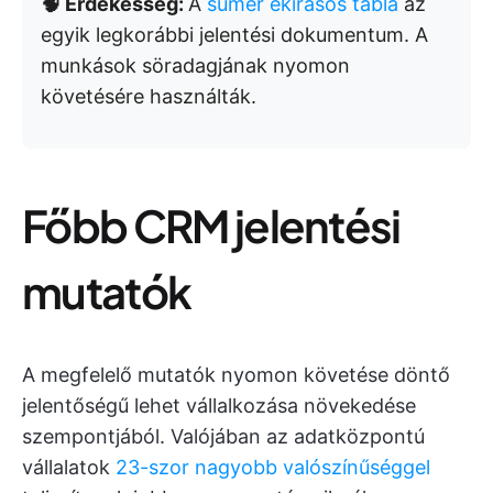
🧠 Érdekesség:
A
sumér ékírásos tábla
az
egyik legkorábbi jelentési dokumentum. A
munkások söradagjának nyomon
követésére használták.
Főbb CRM jelentési
mutatók
A megfelelő mutatók nyomon követése döntő
jelentőségű lehet vállalkozása növekedése
szempontjából. Valójában az adatközpontú
vállalatok
23-szor nagyobb valószínűséggel