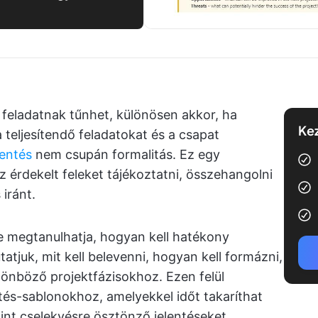
feladatnak tűnhet, különösen akkor, ha
Kez
a teljesítendő feladatokat és a csapat
lentés
nem csupán formalitás. Ez egy
 érdekelt feleket tájékoztatni, összehangolni
iránt.
e megtanulhatja, hogyan kell hatékony
tatjuk, mit kell belevenni, hogyan kell formázni,
ülönböző projektfázisokhoz. Ezen felül
tés-sablonokhoz, amelyekkel időt takaríthat
mint cselekvésre ösztönző jelentéseket