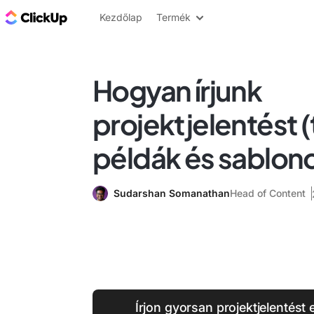
ClickUp blog
Kezdőlap
Termék
Hogyan írjunk
projektjelentést 
példák és sablon
Sudarshan Somanathan
Head of Content
Írjon gyorsan projektjelentést