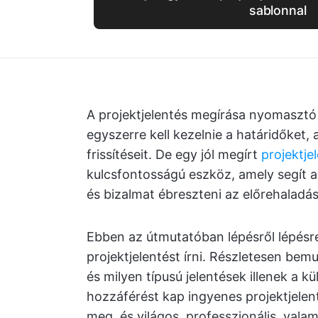
sablonnal
A projektjelentés megírása nyomasztó 
egyszerre kell kezelnie a határidőket, 
frissítéseit. De egy jól megírt
projektje
kulcsfontosságú eszköz, amely segít az
és bizalmat ébreszteni az előrehaladás 
Ebben az útmutatóban lépésről lépésr
projektjelentést írni. Részletesen bemu
és milyen típusú jelentések illenek a k
hozzáférést kap ingyenes projektjelen
meg, és világos, professzionális, vala