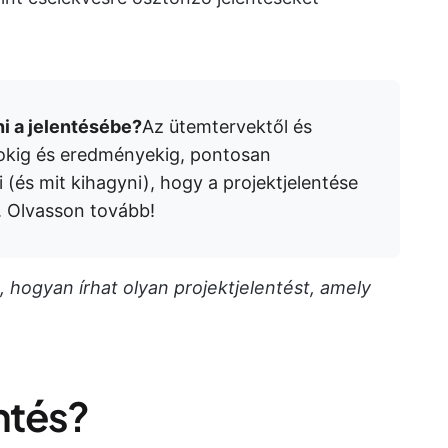
i a jelentésébe?
Az ütemtervektől és
okig és eredményekig, pontosan
(és mit kihagyni), hogy a projektjelentése
n. Olvasson tovább!
 hogyan írhat olyan projektjelentést, amely
entés?