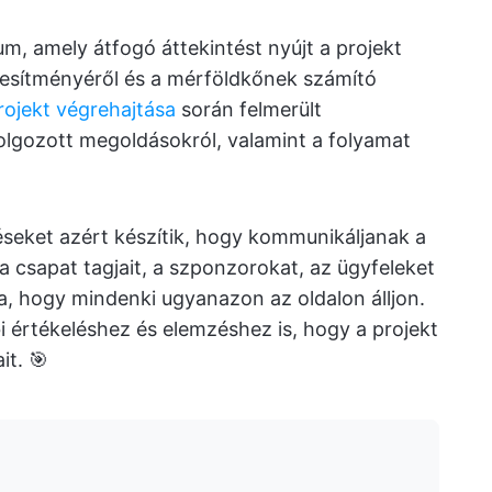
m, amely átfogó áttekintést nyújt a projekt
teljesítményéről és a mérföldkőnek számító
rojekt végrehajtása
során felmerült
olgozott megoldásokról, valamint a folyamat
éseket azért készítik, hogy kommunikáljanak a
 a csapat tagjait, a szponzorokat, az ügyfeleket
tva, hogy mindenki ugyanazon az oldalon álljon.
 értékeléshez és elemzéshez is, hogy a projekt
it. 🎯