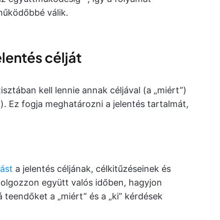
működőbbé válik.
elentés célját
tisztában kell lennie annak céljával (a „miért”)
”). Ez fogja meghatározni a jelentés tartalmát,
tást
a jelentés céljának, célkitűzéseinek és
olgozzon együtt valós időben, hagyjon
 teendőket a „miért” és a „ki” kérdések