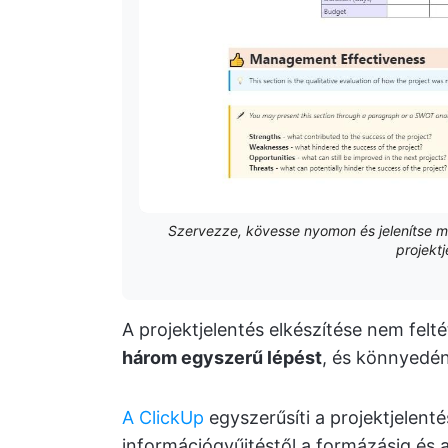
Szervezze, kövesse nyomon és jelenítse m
projektj
A projektjelentés elkészítése nem felté
három egyszerű lépést
, és könnyedén 
A ClickUp
egyszerűsíti a projektjelent
információgyűjtéstől a formázásig és 