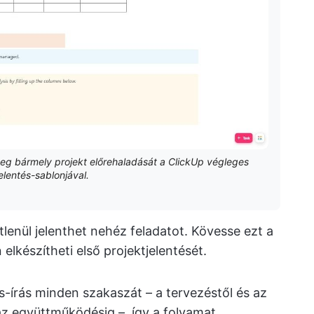
eg bármely projekt előrehaladását a ClickUp végleges
elentés-sablonjával.
tlenül jelenthet nehéz feladatot. Kövesse ezt a
elkészítheti első projektjelentését.
és-írás minden szakaszát – a tervezéstől és az
az együttműködésig –, így a folyamat