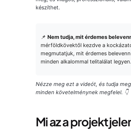
készíthet.
📌
Nem tudja, mit érdemes belevenn
mérföldkövektől kezdve a kockázat
megmutatjuk, mit érdemes belevenni 
minden alkalommal telitalálat legye
Nézze meg ezt a videót, és tudja meg,
minden követelménynek megfelel. 👇
Mi az a projektjel