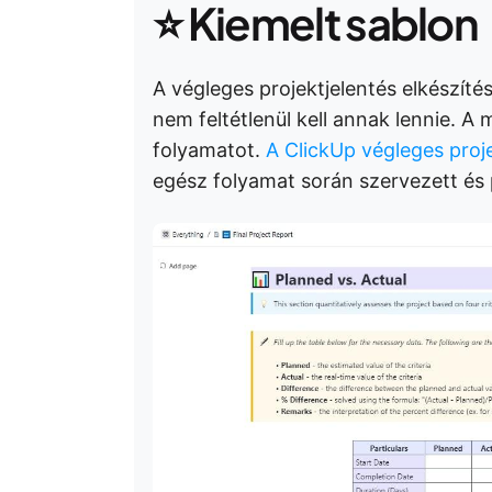
⭐
Kiemelt sablon
A végleges projektjelentés elkészíté
nem feltétlenül kell annak lennie. A
folyamatot.
A ClickUp végleges proj
egész folyamat során szervezett és